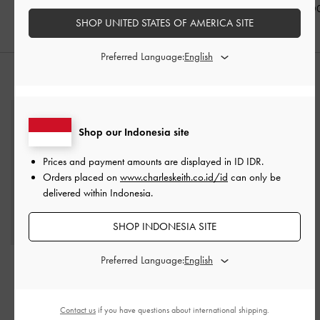
IDR1,099,000
IDR1,099,000
IDR1,099,0
SHOP UNITED STATES OF AMERICA SITE
Preferred Language:
PADUKAN DENGAN
Shop our Indonesia site
Prices and payment amounts are displayed in
ID IDR
.
Orders placed on
www.charleskeith.co.id/id
can only be
delivered within Indonesia.
SHOP INDONESIA SITE
Preferred Language:
Tas Bowling Chance
Recycled Leather
-
Chocolate
Contact us
if you have questions about international shipping.