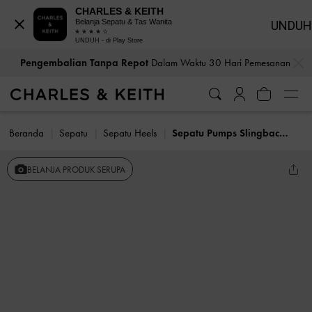
CHARLES & KEITH
Belanja Sepatu & Tas Wanita
UNDUH
UNDUH - di Play Store
…
…
Pengembalian Tanpa Repot
Dalam Waktu 30 Hari Pemesanan
Beranda
Sepatu
Sepatu Heels
Sepatu Pumps Slingback Buckle-Strap Woven
BELANJA PRODUK SERUPA