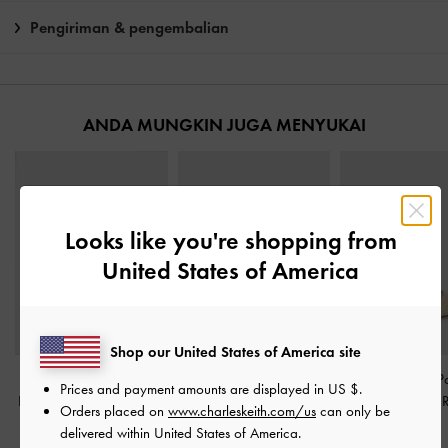
Pengiriman & pengembalian
ANDA MUNGKIN JUGA MENYUKAI
Looks like you're shopping from
United States of America
Shop our United States of America site
Sepatu Slingback Pumps
Sepatu Pumps Slingback
Sepatu Mules P
Prices and payment amounts are displayed in
US $
.
Pointed-Toe Woven Ivette
Sculptural-Heel Raffia
-
Sculptural-Heel 
Orders placed on
www.charleskeith.com/us
can only be
Faux Suede
-
Sand
Beige
Beige
delivered within United States of America.