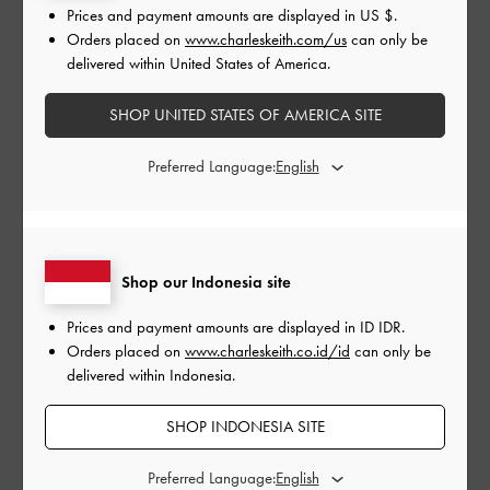
Bagaimana cara memeriksa status pengembalian
Prices and payment amounts are displayed in
US $
.
saya?
Orders placed on
www.charleskeith.com/us
can only be
delivered within United States of America.
Kapan saya akan menerima pengembalian dana
saya?
SHOP UNITED STATES OF AMERICA SITE
Bagaimana cara saya melakukan penukaran?
Preferred Language:
Syarat & Ketentuan
Shop our Indonesia site
BACK TO TOP
Prices and payment amounts are displayed in
ID IDR
.
Orders placed on
www.charleskeith.co.id/id
can only be
delivered within Indonesia.
BUTUH BANTUAN? HUBUNGI KAMI
SHOP INDONESIA SITE
MENGAJUNKAN PERMOHONAN
Preferred Language: