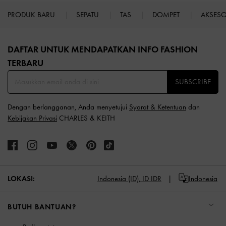
PRODUK BARU
SEPATU
TAS
DOMPET
AKSES
Site footer
DAFTAR UNTUK MENDAPATKAN INFO FASHION
TERBARU​
SUBSCRIBE
Dengan berlangganan, Anda menyetujui
Syarat & Ketentuan
dan
Kebijakan Privasi
CHARLES & KEITH
LOKASI:
Indonesia (ID),
ID IDR
Indonesia
BUTUH BANTUAN?