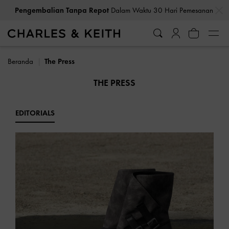
Bea Cukai & Pajak Dibayar
. Tidak Ada Biaya Tersembunyi Saat
…
…
Pembayaran
Beranda
The Press
THE PRESS
EDITORIALS