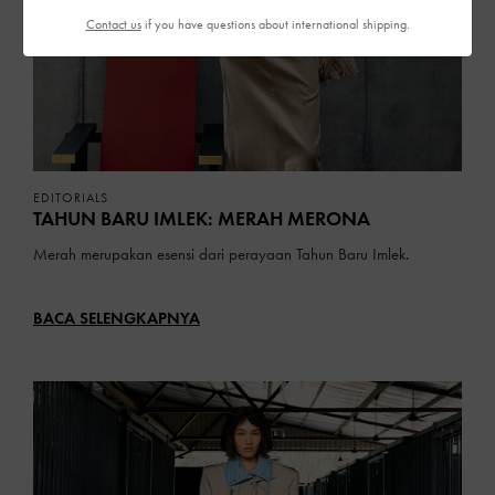
Contact us
if you have questions about international shipping.
EDITORIALS
TAHUN BARU IMLEK: MERAH MERONA
Merah merupakan esensi dari perayaan Tahun Baru Imlek.
BACA SELENGKAPNYA