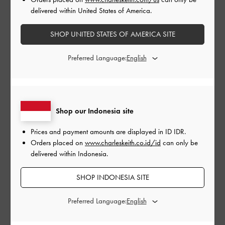
delivered within United States of America.
EDITORIALS
Cinta di Hari Valentine dalam Berbagai Bentuk
SHOP UNITED STATES OF AMERICA SITE
Bayangkan hiasan renda, siluet hati, dan aksen pita.
Preferred Language:
BACA LEBIH LANJUT
Shop our Indonesia site
Prices and payment amounts are displayed in
ID IDR
.
Orders placed on
www.charleskeith.co.id/id
can only be
delivered within Indonesia.
SHOP INDONESIA SITE
Preferred Language: