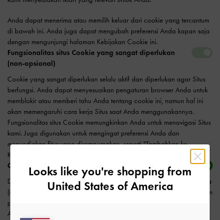
Anda dapat menerima atau memilih keluar dari cookie yang tercantum
di bawah ini. Anda juga dapat mengubah preferensi Anda kapan saja
dengan mengunjungi halaman Kebijakan Cookie ini.
Fungsionalitas situs Cookie yang sangat diperlukan
(non-opsional)
Cookie yang sangat diperlukan selalu aktif dan diperlukan agar Situs
berfungsi. Anda dapat menyesuaikan pengaturan browser Anda untuk
memblokir atau memberi tahu Anda tentang cookie ini, namun hal ini
akan memengaruhi cara kerja Situs saat Anda menggunakannya.
Fungsionalitas situs Cookie memungkinkan Anda untuk menavigasi Situs
kami. Juga digunakan untuk mengingat preferensi Anda dan
menyediakan fitur yang disempurnakan, seperti "Tambahkan ke
Keranjang" dan "Tambahkan ke daftar Keinginan".
Cookie preferensi pelanggan (opsional)
Looks like you're shopping from
Digunakan untuk mengingat preferensi belanja atau penjelajahan Anda
United States of America
(misalnya bahasa atau lokasi Anda), sehingga kami dapat menciptakan
pengalaman belanja yang menyenangkan dan disesuaikan untuk
Anda.