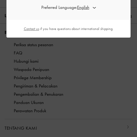
Preferred Language:
LOKASI:
Indonesia (ID),
ID IDR
Indonesia
Contact us
if you have questions about international shipping.
BUTUH BANTUAN?
Periksa status pesanan
FAQ
Hubungi kami
Waspada Penipuan
Privilege Membership
Pengiriman & Pelacakan
Pengembalian & Penukaran
Panduan Ukuran
Perawatan Produk
TENTANG KAMI