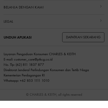
BELANJA DENGAN KAMI
LEGAL
DAPATKAN SEKARANG
UNDUH APLIKASI
Layanan Pengaduan Konsumen CHARLES & KEITH
E-mail:
customer_care@ptkcg.co.id
No. Tlp: (62) 811 1837 877
Direktorat Jenderal Perlindungan Konsumen dan Tertib Niaga
Kementerian Perdagangan RI
Whatsapp: +62 853 1111 1010
© CHARLES & KEITH, all rights reserved