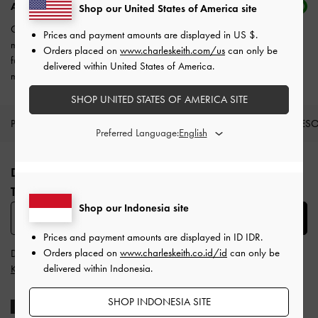
Analisis situs dan penargetan cookie (opsional)
Shop our United States of America site
Cookie analitik situs digunakan untuk memantau, mengukur, dan
Prices and payment amounts are displayed in
US $
.
menganalisa kinerja situs web kami untuk meningkatkan
Orders placed on
www.charleskeith.com/us
can only be
fungsionalitasnya dan pengalaman belanja Anda. Penargetan cookie
delivered within United States of America.
menyediakan Anda dengan iklan yang dibuat khusus.
SHOP UNITED STATES OF AMERICA SITE
PRODUK BARU
SEPATU
TAS
DOMPET
AKSES
Preferred Language:
Site footer
DAFTAR UNTUK MENDAPATKAN INFO FASHION
TERBARU​
Shop our Indonesia site
SUBSCRIBE
Prices and payment amounts are displayed in
ID IDR
.
Orders placed on
www.charleskeith.co.id/id
can only be
Dengan berlangganan, Anda menyetujui
Syarat & Ketentuan
dan
delivered within Indonesia.
Kebijakan Privasi
CHARLES & KEITH
SHOP INDONESIA SITE