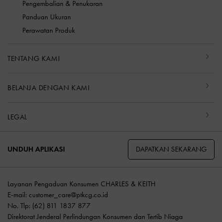
Pengembalian & Penukaran
Panduan Ukuran
Perawatan Produk
TENTANG KAMI
BELANJA DENGAN KAMI
LEGAL
DAPATKAN SEKARANG
UNDUH APLIKASI
Layanan Pengaduan Konsumen CHARLES & KEITH
E-mail:
customer_care@ptkcg.co.id
No. Tlp: (62) 811 1837 877
Direktorat Jenderal Perlindungan Konsumen dan Tertib Niaga