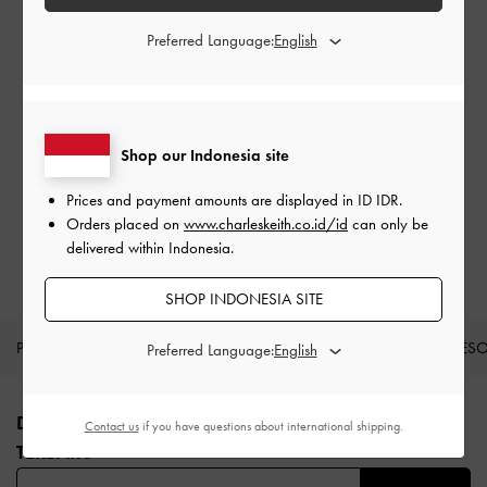
Preferred Language:
Shop our Indonesia site
Prices and payment amounts are displayed in
ID IDR
.
Orders placed on
www.charleskeith.co.id/id
can only be
MUAT LEBIH BANYAK
delivered within Indonesia.
SHOP INDONESIA SITE
PRODUK BARU
SEPATU
TAS
DOMPET
AKSES
Preferred Language:
Site footer
DAFTAR UNTUK MENDAPATKAN INFO FASHION
Contact us
if you have questions about international shipping.
TERBARU​