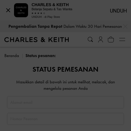
CHARLES & KEITH
Belanja Sepatu & Tas Wanita
UNDUH
UNDUH - di Play Store
…
…
Pengembalian Tanpa Repot
Dalam Waktu 30 Hari Pemesanan
Beranda
Status pesanan:
STATUS PEMESANAN
Masukkan detail di bawah ini untuk melihat, melacak, dan
mengelola pesanan Anda