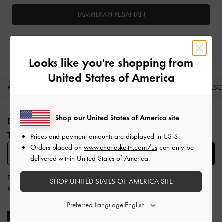
TAMPILKAN PESANAN
Looks like you're shopping from
United States of America
PRODUK BARU
SEPATU
TAS
DOMPET
AKSES
Site footer
Shop our United States of America site
DAFTAR UNTUK MENDAPATKAN INFO FASHION
TERBARU​
Prices and payment amounts are displayed in
US $
.
Orders placed on
www.charleskeith.com/us
can only be
SUBSCRIBE
delivered within United States of America.
Dengan berlangganan, Anda menyetujui
Syarat & Ketentuan
dan
SHOP UNITED STATES OF AMERICA SITE
Kebijakan Privasi
CHARLES & KEITH
Preferred Language: