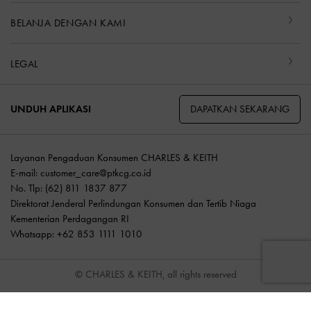
BELANJA DENGAN KAMI
LEGAL
DAPATKAN SEKARANG
UNDUH APLIKASI
Layanan Pengaduan Konsumen CHARLES & KEITH
E-mail:
customer_care@ptkcg.co.id
No. Tlp: (62) 811 1837 877
Direktorat Jenderal Perlindungan Konsumen dan Tertib Niaga
Kementerian Perdagangan RI
Whatsapp: +62 853 1111 1010
© CHARLES & KEITH, all rights reserved