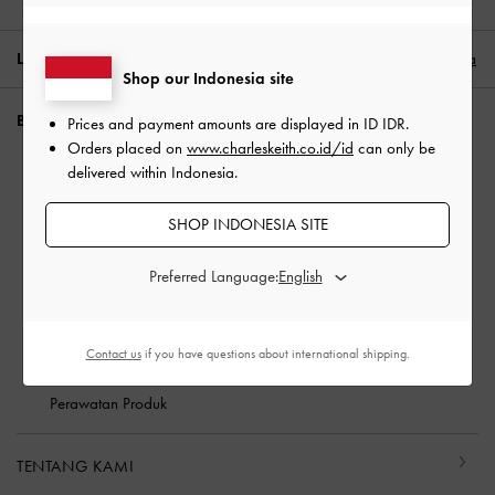
LOKASI:
Indonesia (ID),
ID IDR
Indonesia
Shop our Indonesia site
BUTUH BANTUAN?
Prices and payment amounts are displayed in
ID IDR
.
Orders placed on
www.charleskeith.co.id/id
can only be
Periksa status pesanan
delivered within Indonesia.
FAQ
SHOP INDONESIA SITE
Hubungi kami
Waspada Penipuan
Preferred Language:
Privilege Membership
Pengiriman & Pelacakan
Pengembalian & Penukaran
Contact us
if you have questions about international shipping.
Panduan Ukuran
Perawatan Produk
TENTANG KAMI