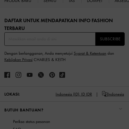
PRODUK BARU
SEPATU
TAS
DOMPET
AKSES
Site footer
DAFTAR UNTUK MENDAPATKAN INFO FASHION
TERBARU​
SUBSCRIBE
Dengan berlangganan, Anda menyetujui
Syarat & Ketentuan
dan
Kebijakan Privasi
CHARLES & KEITH
LOKASI:
Indonesia (ID),
ID IDR
Indonesia
BUTUH BANTUAN?
Periksa status pesanan