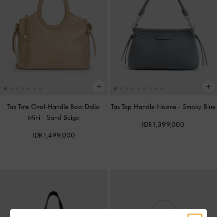
Tas Tote Oval-Handle Bow Dalia
Tas Top Handle Noane
-
Smoky Blue
Mini
-
Sand Beige
IDR1,399,000
IDR1,499,000