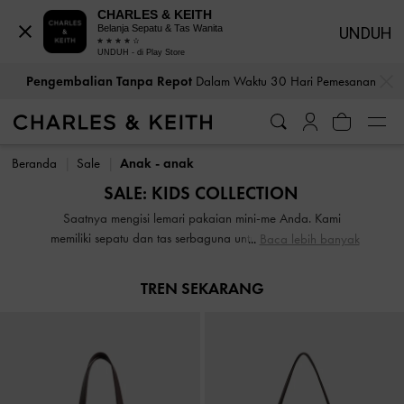
CHARLES & KEITH
Belanja Sepatu & Tas Wanita
UNDUH
UNDUH - di Play Store
…
…
Pengembalian Tanpa Repot
Dalam Waktu 30 Hari Pemesanan
Pengembalian Tanpa Repot
Dalam Waktu 30 Hari Pemesanan
Beranda
Sale
Anak - anak
SALE: KIDS COLLECTION
Saatnya mengisi lemari pakaian mini-me Anda. Kami
memiliki sepatu dan tas serbaguna untuk anak perempuan
Baca lebih banyak
dan bayi yang menawarkan kenyamanan sepanjang hari
di sale koleksi anak-anak kami. Menggemaskan atau edgy,
TREN SEKARANG
berani atau bersahaja, penuh warna atau printed — desain
kami pasti akan membuat si kecil bersemangat untuk
berdandan. Yang terpenting, mereka sedang sale, jadi ini
adalah kesempatan sempurna bagi Anda untuk
menambahkan produk kami ke rotasi pakaian harian
mereka