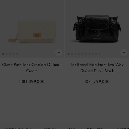
Clutch Push-Lock Cressida Quilted
-
Tas Ransel Flap Front Two-Way
Cream
Quilted Duo
-
Black
IDR1,099,000
IDR1,799,000