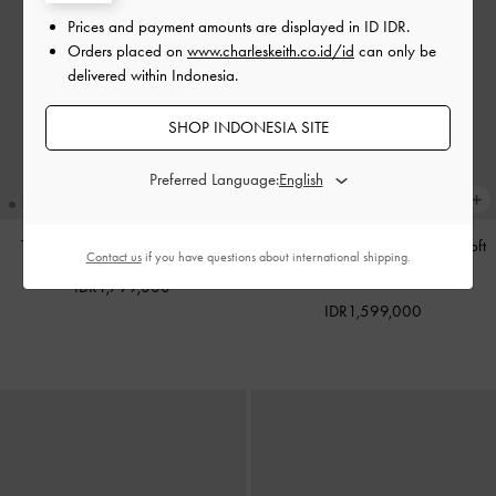
Prices and payment amounts are displayed in
ID IDR
.
Orders placed on
www.charleskeith.co.id/id
can only be
delivered within Indonesia.
SHOP INDONESIA SITE
Preferred Language:
Tas Tote Calla
-
Espresso Brown
Tas Bahu Bow Ruched Reese
-
Soft
Contact us
if you have questions about international shipping.
Pink
IDR1,799,000
IDR1,599,000