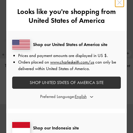
Looks like you're shopping from
United States of America
Shop our United States of America site
Prices and payment amounts are displayed in
US $
.
Orders placed on
www.charleskeith.com/us
can only be
Tas Bahu Studded Tatiana
-
Noir
Tas Bahu Panelled Bow Heart-Print
delivered within United States of America.
Hazel
-
Taupe
IDR1,499,000
SHOP UNITED STATES OF AMERICA SITE
IDR1,349,000
Preferred Language:
Shop our Indonesia site