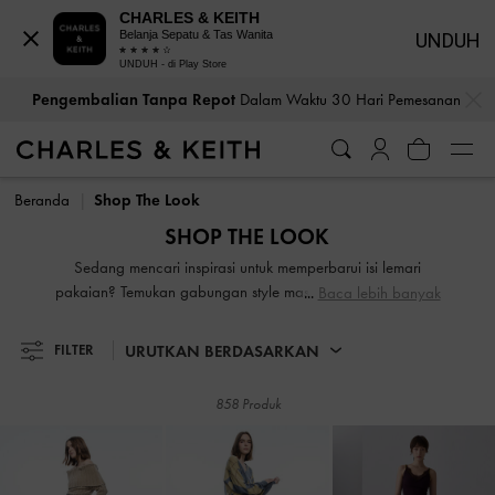
CHARLES & KEITH
Belanja Sepatu & Tas Wanita
UNDUH
UNDUH - di Play Store
…
…
Pengembalian Tanpa Repot
Dalam Waktu 30 Hari Pemesanan
Pengembalian Tanpa Repot
Dalam Waktu 30 Hari Pemesanan
Beranda
Shop The Look
SHOP THE LOOK
Sedang mencari inspirasi untuk memperbarui isi lemari
pakaian? Temukan gabungan style masa lalu dan masa kini
Baca lebih banyak
yang dipadukan oleh CHARLES & KEITH di bawah ini,
yang menawarkan sumber ide outfit yang tak terbatas.
URUTKAN BERDASARKAN
FILTER
Ditambah lagi, gaya ini dapat dibeli, sehingga Anda dapat
langsung menambahkan item yang ditampilkan ke
858 Produk
keranjang belanja hanya dengan satu klik.