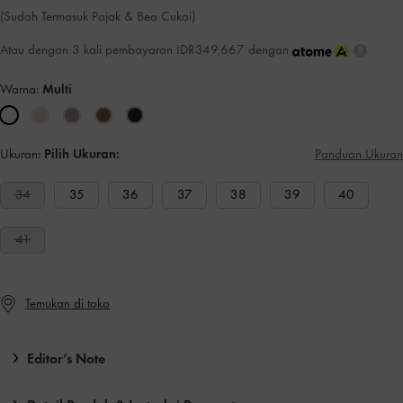
(Sudah Termasuk Pajak & Bea Cukai)
Atau dengan 3 kali pembayaran IDR349,667 dengan
Warna:
Multi
Ukuran:
Pilih Ukuran:
Panduan Ukuran
34
35
36
37
38
39
40
41
Temukan di toko
Editor’s Note