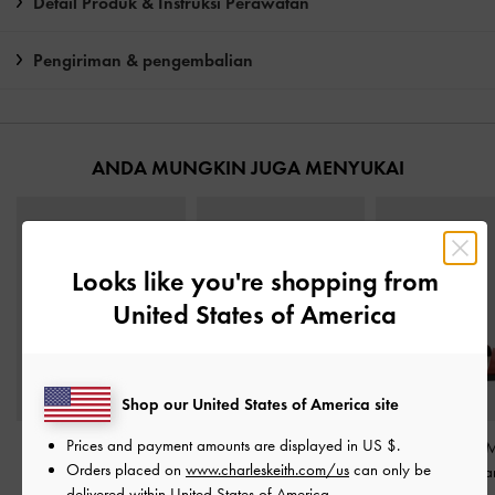
Detail Produk & Instruksi Perawatan
Pengiriman & pengembalian
ANDA MUNGKIN JUGA MENYUKAI
Looks like you're shopping from
United States of America
Shop our United States of America site
Prices and payment amounts are displayed in
US $
.
Sandal Double-Strap
Sepatu Mules Kitten-Heel
Sandal Strappy Me
Orders placed on
www.charleskeith.com/us
can only be
Dove
-
Multi
Aelin Canvas
-
Multi
Buckle Aelin C
delivered within United States of America.