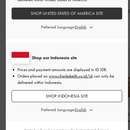
Multi
IDR999,000
IDR1,099,000
IDR1,099,0
SHOP UNITED STATES OF AMERICA SITE
Preferred Language:
PADUKAN DENGAN
Shop our Indonesia site
Prices and payment amounts are displayed in
ID IDR
.
Orders placed on
www.charleskeith.co.id/id
can only be
delivered within Indonesia.
SHOP INDONESIA SITE
Preferred Language:
Tas Bowling Corduroy
Tas Elongated-Handle
Tas Tote Braided
Sianna Mini
-
Mocha
Enola Canvas Two-Tone
-
Arya
-
Distress
Brown
Chocolate
Contact us
if you have questions about international shipping.