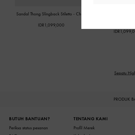
Sandal Thong Slingback Stiletto
-
Chalk
Sandal Stiletto Strappy 
Chalk
IDR1,099,000
IDR1,099,
Sepatu High
PRODUK B
Site footer
BUTUH BANTUAN?
TENTANG KAMI
Periksa status pesanan
Profil Merek