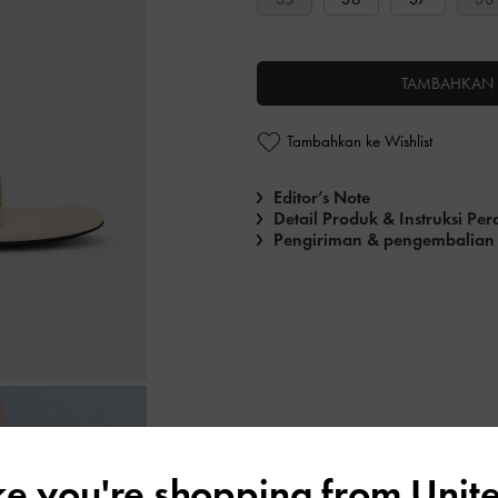
TAMBAHKAN 
Tambahkan ke Wishlist
Editor’s Note
Detail Produk & Instruksi Pe
Pengiriman & pengembalian
ike you're shopping from
Unite