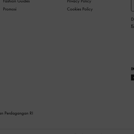
Fashion Guides
Privacy Policy
Promosi
Cookies Policy
D
K
I
ian Perdagangan RI