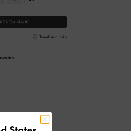
KE KERANJANG
Temukan di toko
rawatan
d States