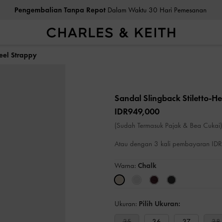
Pengembalian Tanpa Repot
Dalam Waktu 30 Hari Pemesanan
eel Strappy
Sandal Slingback Stiletto-H
IDR949,000
(Sudah Termasuk Pajak & Bea Cukai)
Atau dengan 3 kali pembayaran I
Warna:
Chalk
Ukuran:
Pilih Ukuran:
35
36
37
38