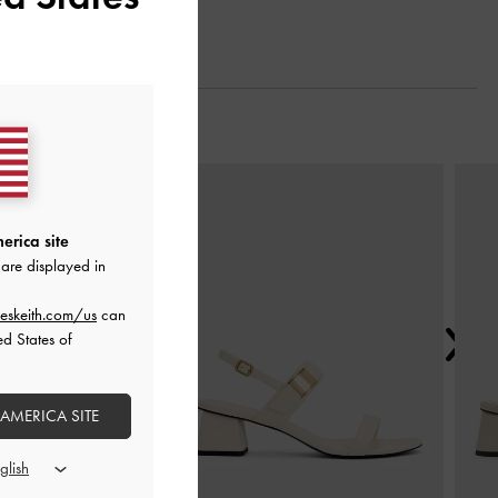
Next
erica site
are displayed in
eskeith.com/us
can
ed States of
 AMERICA SITE