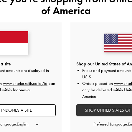
of America
ANDA MUNGKIN JUGA MENYUKAI
a site
Shop our United States of Am
ent amounts are displayed in
Prices and payment amounts 
US $
.
on
www.charleskeith.co.id/id
can
Orders placed on
www.charl
d within Indonesia.
only be delivered within Unit
America.
 INDONESIA SITE
SHOP UNITED STATES OF
 Language:
Preferred Language: