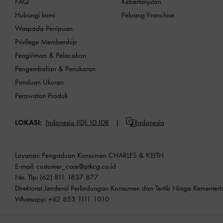
FAQ
Keberlanjutan
Hubungi kami
Peluang Franchise
Waspada Penipuan
Privilege Membership
Pengiriman & Pelacakan
Pengembalian & Penukaran
Panduan Ukuran
Perawatan Produk
LOKASI:
Indonesia (ID),
ID IDR
Indonesia
Layanan Pengaduan Konsumen CHARLES & KEITH
E-mail:
customer_care@ptkcg.co.id
No. Tlp: (62) 811 1837 877
Direktorat Jenderal Perlindungan Konsumen dan Tertib Niaga Kementer
Whatsapp: +62 853 1111 1010