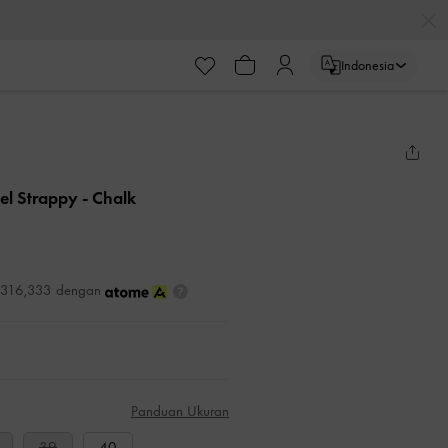
Indonesia
eel Strappy
- Chalk
DR316,333 dengan
Panduan Ukuran
39
40