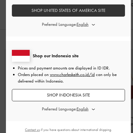
IDR1,199,000
IDR1,099,000
IDR1,199,0
SHOP UNITED STATES OF AMERICA SITE
Preferred Language:
PADUKAN DENGAN
Shop our Indonesia site
Prices and payment amounts are displayed in
ID IDR
.
Orders placed on
www.charleskeith.co.id/id
can only be
delivered within Indonesia.
SHOP INDONESIA SITE
Preferred Language:
Tas Selempang Heart
Tas Bahu Chain-Accent
Tas Bahu Chain-
Quilted Paffuto
-
Black
Agatha Mini
-
Burgundy
Agatha
-
Burg
Contact us
if you have questions about international shipping.