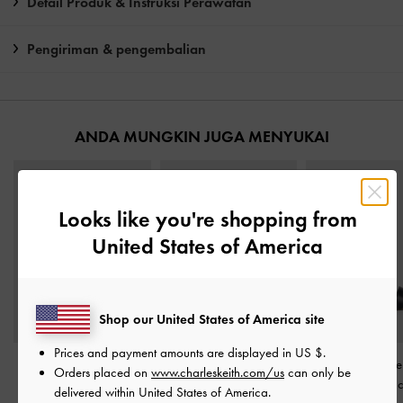
Detail Produk & Instruksi Perawatan
Pengiriman & pengembalian
ANDA MUNGKIN JUGA MENYUKAI
Looks like you're shopping from
United States of America
Shop our United States of America site
Prices and payment amounts are displayed in
US $
.
Sandal Platform Block-
Sandal Heeled Square-
Sandal Trapeze
Orders placed on
www.charleskeith.com/us
can only be
Heel
-
Black
Toe
-
Black
Clear
-
Bla
delivered within United States of America.