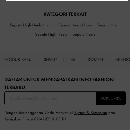
KATEGORI TERKAIT
Sepatu High Heels Hitam
Sepatu Heels Hitam
Sepatu Hitam
Sepatu High Heels
Sepatu Heels
PRODUK BARU
SEPATU
TAS
DOMPET
AKSES
Site footer
DAFTAR UNTUK MENDAPATKAN INFO FASHION
TERBARU​
SUBSCRIBE
Dengan berlangganan, Anda menyetujui
Syarat & Ketentuan
dan
Kebijakan Privasi
CHARLES & KEITH