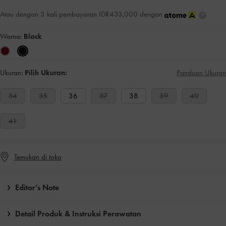
Atau dengan 3 kali pembayaran IDR433,000 dengan
Warna:
Black
Ukuran:
Pilih Ukuran:
Panduan Ukuran
34
35
36
37
38
39
40
41
Temukan di toko
Editor’s Note
Detail Produk & Instruksi Perawatan