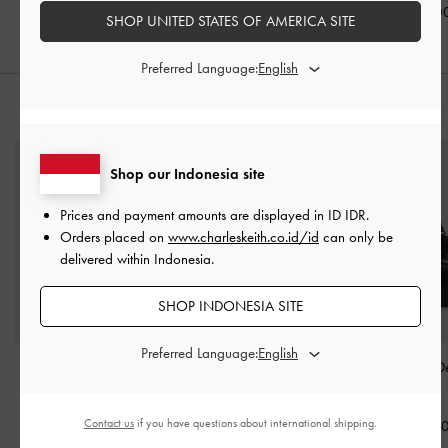
IDR1,499,000
IDR1,399,0
SHOP UNITED STATES OF AMERICA SITE
Preferred Language:
PADUKAN DENGAN
Shop our Indonesia site
Prices and payment amounts are displayed in
ID IDR
.
Orders placed on
www.charleskeith.co.id/id
can only be
delivered within Indonesia.
SHOP INDONESIA SITE
Preferred Language:
Card Holder Scottie
Tote Bag Top Handle
Tas Tote Belted D
Recycled Leather
-
Black
Ruched Britton
-
Black
Noir
Contact us
if you have questions about international shipping.
IDR499,000
IDR1,599,000
IDR2,199,0