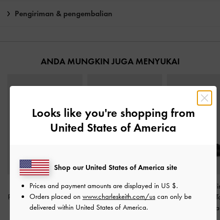
Pengiriman & pengembalian
ANDA MUNGKIN JUGA MENYUKAI
Looks like you're shopping from
United States of America
Shop our United States of America site
Prices and payment amounts are displayed in
US $
.
Sepatu Pumps Stiletto
Sepatu Pumps Blade-
Sepatu Pumps Sl
Orders placed on
www.charleskeith.com/us
can only be
Pointed Toe Emmy
-
Black
Heel Pointed-Toe Patent
Printed-Strap T
delivered within United States of America.
Cut-Out Leather
-
Black
Leather
-
Bla
IDR999,000