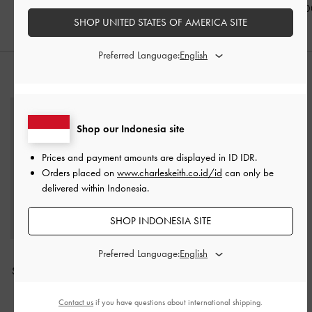
IDR1,699,000
IDR1,249,000
IDR999,00
SHOP UNITED STATES OF AMERICA SITE
Preferred Language:
PADUKAN DENGAN
Shop our Indonesia site
Prices and payment amounts are displayed in
ID IDR
.
Orders placed on
www.charleskeith.co.id/id
can only be
delivered within Indonesia.
SHOP INDONESIA SITE
Preferred Language:
Tas Top Handle Lace &
Satin Jennis
-
Dark Brown
Textured
Contact us
if you have questions about international shipping.