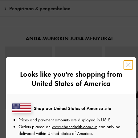
Pengiriman & pengembalian
ANDA MUNGKIN JUGA MENYUKAI
Looks like you're shopping from
United States of America
Shop our United States of America site
Sandal Stiletto Peep-toe
Sandal Stiletto-Heel
Sandal Ankle-
Prices and payment amounts are displayed in
US $
.
Gem Jaylene
-
Black
Crystal-Embellished Satin
Slant-Heel Faux
Orders placed on
www.charleskeith.com/us
can only be
Textured
-
Black Textured
Black Textur
delivered within United States of America.