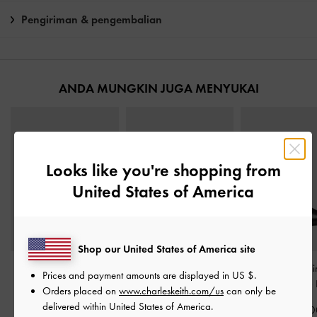
Pengiriman & pengembalian
ANDA MUNGKIN JUGA MENYUKAI
Looks like you're shopping from
United States of America
Shop our United States of America site
Sepatu Pumps Blade-
Sepatu Pumps Slingback
Sepatu Pumps Sl
Prices and payment amounts are displayed in
US $
.
Heel Pointed-Toe Patent
Printed-Strap Tayari
Pointed Kerra
-
Orders placed on
www.charleskeith.com/us
can only be
Cut-Out Leather
-
Black
Leather
-
Black
delivered within United States of America.
IDR999,00