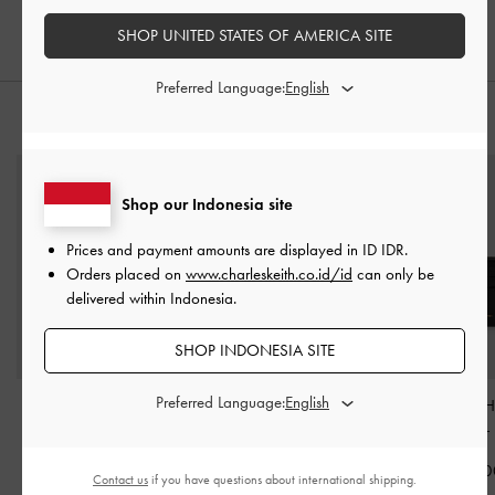
IDR1,499,000
IDR1,399,000
SHOP UNITED STATES OF AMERICA SITE
Preferred Language:
PADUKAN DENGAN
Shop our Indonesia site
Prices and payment amounts are displayed in
ID IDR
.
Orders placed on
www.charleskeith.co.id/id
can only be
delivered within Indonesia.
SHOP INDONESIA SITE
Preferred Language:
Tas Bucket Flont-Flap
Tas Hobo Charlot
-
Black
Dompet Card H
Quilted Apfra
-
Black
Top-Zip Ciara
IDR1,699,000
IDR1,499,000
IDR599,00
Contact us
if you have questions about international shipping.