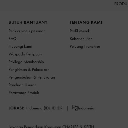
PRODU
Site footer
BUTUH BANTUAN?
TENTANG KAMI
Periksa status pesanan
Profil Merek
FAQ
Keberlanjutan
Hubungi kami
Peluang Franchise
Waspada Penipuan
Privilege Membership
Pengiriman & Pelacakan
Pengembalian & Penukaran
Panduan Ukuran
Perawatan Produk
LOKASI:
Indonesia (ID),
ID IDR
Indonesia
Layanan Pengaduan Konsumen CHARLES & KEITH