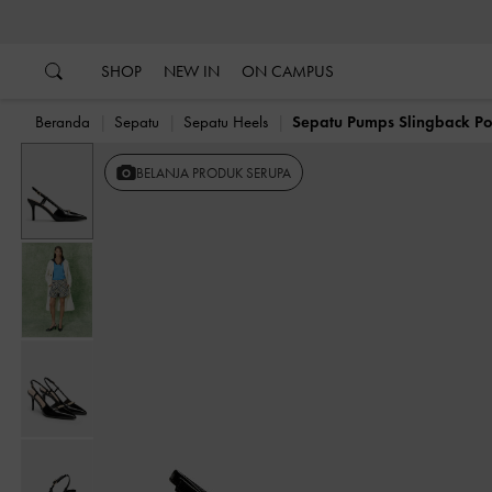
…
…
SHOP
NEW IN
ON CAMPUS
Beranda
Sepatu
Sepatu Heels
Sepatu Pumps Slingback Poi
BELANJA PRODUK SERUPA