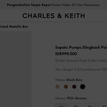
Pengembalian Tanpa Repot
Dalam Waktu 30 Hari Pemesanan
nted Metallic-Bar
Sepatu Pumps Slingback Poi
IDR999,000
(Sudah Termasuk Pajak & Bea Cukai)
Atau dengan 3 kali pembayaran I
Warna:
Black Box
Ukuran:
Pilih Ukuran:
34
35
36
37