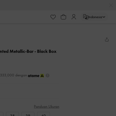
Indonesia
nted Metallic-Bar
- Black Box
DR333,000 dengan
Panduan Ukuran
38
39
40