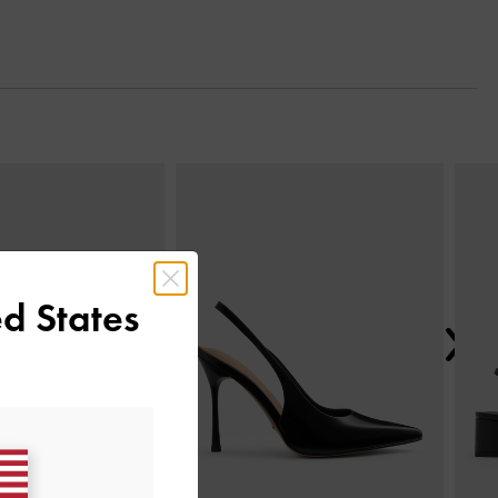
Next
d States