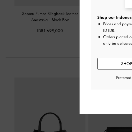
Sepatu Pumps Slingback Leather
Sepatu Kitten Heels Ana
Shop our Indonesi
Anastasia
-
Black Box
Black Bo
Prices and paym
ID IDR
.
IDR1,699,000
IDR1,699,
Orders placed 
only be delivere
SHOP
Preferre