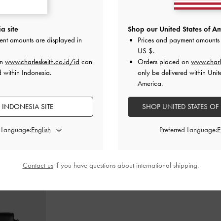
stasia Leather
-
Sepatu Slingback Bow Sonali
-
Black
Sepatu Pumps 
a site
Shop our United States of Am
x
Box
ent amounts are displayed in
Prices and payment amounts 
US $
.
000
IDR999,000
ID
on
www.charleskeith.co.id/id
can
Orders placed on
www.charl
d within Indonesia.
only be delivered within Unit
America.
 INDONESIA SITE
SHOP UNITED STATES OF
PADUKAN DENGAN
d Language:
Preferred Language:
Contact us
if you have questions about international shipping.