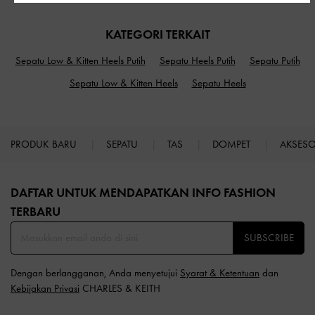
KATEGORI TERKAIT
Sepatu Low & Kitten Heels Putih
Sepatu Heels Putih
Sepatu Putih
Sepatu Low & Kitten Heels
Sepatu Heels
PRODUK BARU
SEPATU
TAS
DOMPET
AKSES
Site footer
DAFTAR UNTUK MENDAPATKAN INFO FASHION
TERBARU​
SUBSCRIBE
Dengan berlangganan, Anda menyetujui
Syarat & Ketentuan
dan
Kebijakan Privasi
CHARLES & KEITH