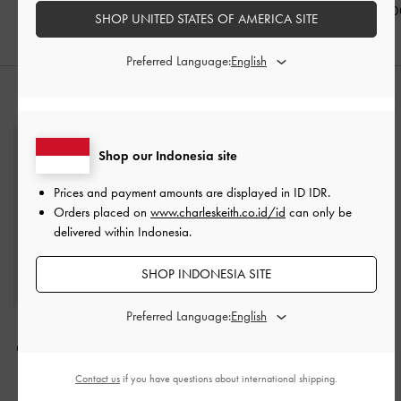
IDR1,099,000
IDR999,000
IDR999,00
SHOP UNITED STATES OF AMERICA SITE
Preferred Language:
PADUKAN DENGAN
Shop our Indonesia site
Prices and payment amounts are displayed in
ID IDR
.
Orders placed on
www.charleskeith.co.id/id
can only be
delivered within Indonesia.
SHOP INDONESIA SITE
Preferred Language:
Tas Top Handle Roan
Canvas
-
Espresso Brown
Contact us
if you have questions about international shipping.
IDR1,499,000