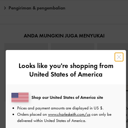
Pengiriman & pengembalian
ANDA MUNGKIN JUGA MENYUKAI
Looks like you're shopping from
United States of America
Shop our United States of America site
Prices and payment amounts are displayed in
US $
.
Sepatu Pumps Slingback
Sepatu Slingback Pumps
Sepatu Pumps D
Orders placed on
www.charleskeith.com/us
can only be
Bow Two-Tone Patent
-
Block-Heel Crystal-Buckle
Strap Slingbac
delivered within United States of America.
Chalk
Patent
-
Chalk
Jane
-
Chal