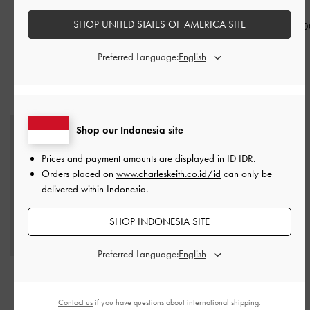
Accent
-
Black
Black
IDR899,000
SHOP UNITED STATES OF AMERICA SITE
IDR1,099,000
IDR999,00
Preferred Language:
PADUKAN DENGAN
Shop our Indonesia site
Prices and payment amounts are displayed in
ID IDR
.
Orders placed on
www.charleskeith.co.id/id
can only be
delivered within Indonesia.
SHOP INDONESIA SITE
Preferred Language:
Dompet Top-Zip Midori
Tas Top Handle Roan
Geometric
-
Noir
Canvas
-
Espresso Brown
Contact us
if you have questions about international shipping.