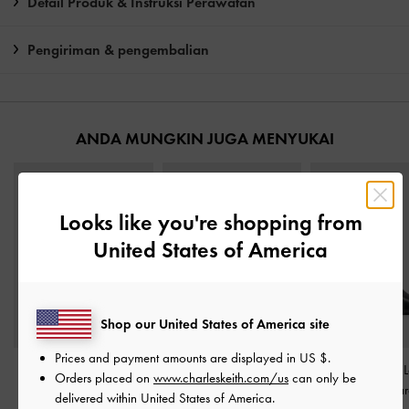
Detail Produk & Instruksi Perawatan
Pengiriman & pengembalian
ANDA MUNGKIN JUGA MENYUKAI
Looks like you're shopping from
United States of America
Shop our United States of America site
Prices and payment amounts are displayed in
US $
.
Sepatu Mules Heeled
Sepatu Pumps Trapeze
Sepatu Pumps L
Orders placed on
www.charleskeith.com/us
can only be
Twisted-Strap Metallic-
Heel
-
Black
Block-Heel Squa
delivered within United States of America.