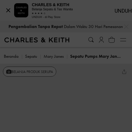
CHARLES & KEITH
Belanja Sepatu & Tas Wanita
UNDUH
UNDUH - di Play Store
…
…
Pengembalian Tanpa Repot
Dalam Waktu 30 Hari Pemesanan
Beranda
Sepatu
Mary Janes
Sepatu Pumps Mary Jane Metallic-Buckle Lando
BELANJA PRODUK SERUPA