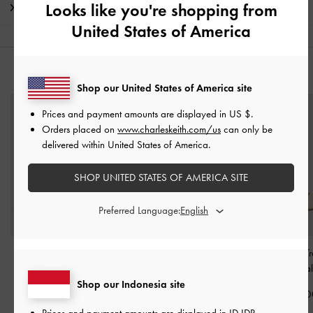
Looks like you're shopping from
Pengiriman & pengembalian
United States of America
ANDA MUNGKIN JUGA MENYUKAI
Shop our United States of America site
Prices and payment amounts are displayed in
US $
.
Orders placed on
www.charleskeith.com/us
can only be
delivered within United States of America.
SHOP UNITED STATES OF AMERICA SITE
Preferred Language:
Sepatu Pumps Ankle-
Sepatu Pumps Ankle-
Sepatu Pumps T
Strap Grommet-Belt
-
Strap Block-Heel
-
Chalk
Heel
-
Chal
Chalk
Shop our Indonesia site
IDR999,000
IDR899,00
IDR1,149,000
Prices and payment amounts are displayed in
ID IDR
.