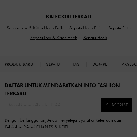
KATEGORI TERKAIT
Sepatu Low & Kitten Heels Putih
Sepatu Heels Putih
Sepatu Putih
Sepatu Low & Kitten Heels
Sepatu Heels
PRODUK BARU
SEPATU
TAS
DOMPET
AKSES
Site footer
DAFTAR UNTUK MENDAPATKAN INFO FASHION
TERBARU​
SUBSCRIBE
Dengan berlangganan, Anda menyetujui
Syarat & Ketentuan
dan
Kebijakan Privasi
CHARLES & KEITH