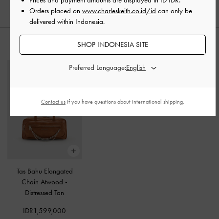
Orders placed on
www.charleskeith.co.id/id
can only be
delivered within Indonesia.
SHOP INDONESIA SITE
PADUKAN DENGAN
Preferred Language:
Contact us
if you have questions about international shipping.
Tas Bahu Elongated
Chain Atwood
-
Distressed Tan
IDR1,599,000