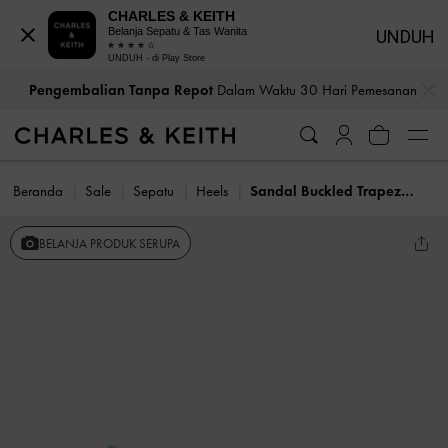
CHARLES & KEITH
Belanja Sepatu & Tas Wanita
UNDUH
UNDUH - di Play Store
…
…
Pengembalian Tanpa Repot
Dalam Waktu 30 Hari Pemesanan
Beranda
Sale
Sepatu
Heels
Sandal Buckled Trapeze Heel Sinead Woven
BELANJA PRODUK SERUPA