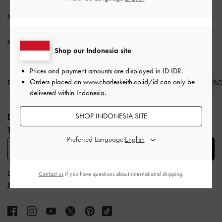
Detail Produk & Instruksi Perawatan
Pengiriman & pengembalian
Shop our Indonesia site
Prices and payment amounts are displayed in
ID IDR
.
Orders placed on
www.charleskeith.co.id/id
can only be
PRODUK BARU
SEPATU
TAS
DOMPET
AKSES
delivered within Indonesia.
Site footer
SHOP INDONESIA SITE
DAFTAR UNTUK MENDAPATKAN INFO FASHION
TERBARU​
Preferred Language:
SUBSCRIBE
Dengan berlangganan, Anda menyetujui
Syarat & Ketentuan
dan
Contact us
if you have questions about international shipping.
Kebijakan Privasi
CHARLES & KEITH