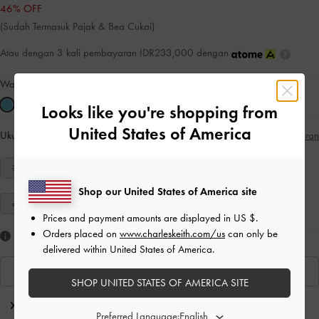
46% OFF
(Sudah Termasuk Pajak & Bea Cukai)
Atau dengan 3 kali pembayaran IDR233,000 dengan
Warna:
Blue
Looks like you're shopping from
United States of America
Ukuran:
Pilih Ukuran:
Panduan Ukuran
34
35
36
37
38
39
40
Shop our United States of America site
41
Prices and payment amounts are displayed in
US $
.
Orders placed on
www.charleskeith.com/us
can only be
Suka yang Anda lihat?
delivered within United States of America.
Lihat Produk Serupa
SHOP UNITED STATES OF AMERICA SITE
Editor’s Note
Preferred Language: