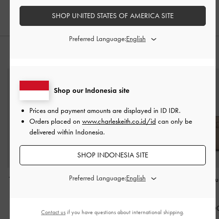
IDR949,000
IDR1,099,000
SHOP UNITED STATES OF AMERICA SITE
Preferred Language:
PADUKAN DENGAN
Shop our Indonesia site
Prices and payment amounts are displayed in
ID IDR
.
Orders placed on
www.charleskeith.co.id/id
can only be
delivered within Indonesia.
SHOP INDONESIA SITE
Preferred Language:
Tas Bahu Belted Aubrielle
Tas Bahu Panelled Bow
Tas Tote Belted Au
-
Taupe
Heart-Print Hazel
-
Taupe
Taupe
IDR1,799,000
IDR1,349,000
IDR1,699,0
Contact us
if you have questions about international shipping.