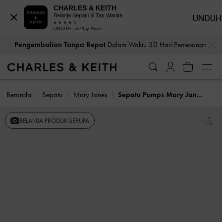
CHARLES & KEITH
Belanja Sepatu & Tas Wanita
UNDUH
UNDUH - di Play Store
…
…
Pengembalian Tanpa Repot
Dalam Waktu 30 Hari Pemesanan
Beranda
Sepatu
Mary Janes
Sepatu Pumps Mary Jane Luciana Patent
BELANJA PRODUK SERUPA