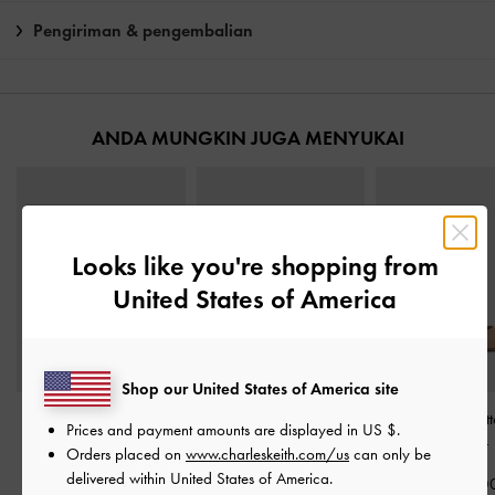
Pengiriman & pengembalian
ANDA MUNGKIN JUGA MENYUKAI
Looks like you're shopping from
United States of America
Shop our United States of America site
Sepatu Slingback Pumps
Sepatu Pumps Slingback
Sepatu Pumps Kitt
Prices and payment amounts are displayed in
US $
.
Pointed-Toe Stiletto-Heel
Pointed Buckled Anita
-
Pointed Emmy
-
Orders placed on
www.charleskeith.com/us
can only be
Patent
-
Taupe
Taupe
delivered within United States of America.
IDR1,049,0