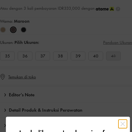
Atau dengan 3 kali pembayaran IDR333,000 dengan
Warna:
Maroon
Ukuran:
Pilih Ukuran:
Panduan Ukuran
35
36
37
38
39
40
41
Temukan di toko
Editor’s Note
Detail Produk & Instruksi Perawatan
Pengiriman & pengembalian