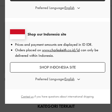
Preferred Language:
PADUKAN DENGAN
Shop our Indonesia site
Prices and payment amounts are displayed in
ID IDR
.
Orders placed on
www.charleskeith.co.id/id
can only be
delivered within Indonesia.
SHOP INDONESIA SITE
Preferred Language:
Dompet Everleigh
-
Black
IDR599,000
Contact us
if you have questions about international shipping.
KATEGORI TERKAIT