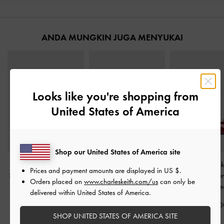
ANDA MUNGKIN JUGA MENYUKAI
Looks like you're shopping from
United States of America
Shop our United States of America site
Sepatu Flats Pointed-Toe
Sepatu Ballet Flats Pearl-
Sepatu Slingbac
Prices and payment amounts are displayed in
US $
.
Slingback Luciana Patent
Embellished Bow Barbara
Block-Heel Pate
Orders placed on
www.charleskeith.com/us
can only be
-
Red
Patent
-
Red
Dorian
-
Re
delivered within United States of America.
IDR899,000
IDR899,000
IDR999,00
SHOP UNITED STATES OF AMERICA SITE