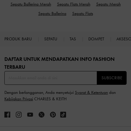
Sepatu Ballerina Merah
Sepatu Flats Merah
Sepatu Merah
Sepatu Ballerina
Sepatu Flats
PRODUK BARU
SEPATU
TAS
DOMPET
AKSES
Site footer
DAFTAR UNTUK MENDAPATKAN INFO FASHION
TERBARU​
SUBSCRIBE
Dengan berlangganan, Anda menyetujui
Syarat & Ketentuan
dan
Kebijakan Privasi
CHARLES & KEITH