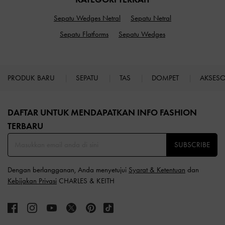
Sepatu Wedges Netral
Sepatu Netral
Sepatu Flatforms
Sepatu Wedges
PRODUK BARU
SEPATU
TAS
DOMPET
AKSES
Site footer
DAFTAR UNTUK MENDAPATKAN INFO FASHION
TERBARU​
SUBSCRIBE
Dengan berlangganan, Anda menyetujui
Syarat & Ketentuan
dan
Kebijakan Privasi
CHARLES & KEITH