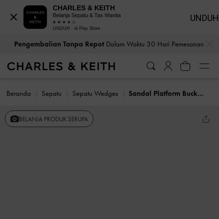
CHARLES & KEITH
Belanja Sepatu & Tas Wanita
UNDUH
UNDUH - di Play Store
…
…
Pengembalian Tanpa Repot
Dalam Waktu 30 Hari Pemesanan
Beranda
Sepatu
Sepatu Wedges
Sandal Platform Buckled Laine Faux Suede
BELANJA PRODUK SERUPA