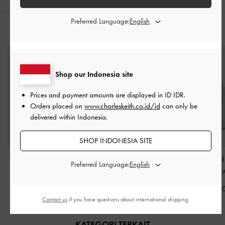
Preferred Language:
PADUKAN DENGAN
Shop our Indonesia site
Prices and payment amounts are displayed in
ID IDR
.
Orders placed on
www.charleskeith.co.id/id
can only be
delivered within Indonesia.
SHOP INDONESIA SITE
Tas Bahu Pleated Clarice
Tas Bucket Belted Beryl
-
Tas Bucket Belted
Preferred Language:
-
Dusted Oat
Pale Olive
Sea Salt Bl
IDR1,299,000
IDR1,299,000
IDR1,299,0
Contact us
if you have questions about international shipping.
KATEGORI TERKAIT