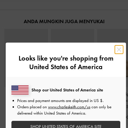
ANDA MUNGKIN JUGA MENYUKAI
Looks like you're shopping from
United States of America
Shop our United States of America site
Sepatu Wedges
Sepatu Wedges
Sepatu Wed
Crossover Espadrille
-
Espadrille Woven
-
Sand
Espadrille Metalli
Prices and payment amounts are displayed in
US $
.
Sand
Faux Suede
-
Orders placed on
www.charleskeith.com/us
can only be
IDR1,199,000
delivered within United States of America.
IDR1,399,000
IDR1,399,0
SHOP UNITED STATES OF AMERICA SITE