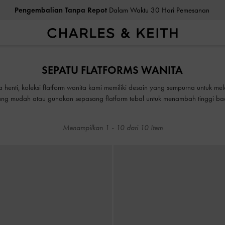
Pengembalian Tanpa Repot
Dalam Waktu 30 Hari Pemesanan
Pengembalian Tanpa Repot
Dalam Waktu 30 Hari Pemesanan
SEPATU FLATFORMS WANITA
pa henti, koleksi flatform wanita kami memiliki desain yang sempurna untuk m
yang mudah atau gunakan sepasang flatform tebal untuk menambah tinggi b
ts dan platform, flatforms adalah kombinasi menawan yang harus ditemukan 
Menampilkan
1
-
10
dari
10
Item