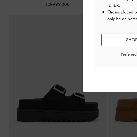
IDR999,000
ID IDR
.
Orders placed 
only be delivere
SHOP
Preferre