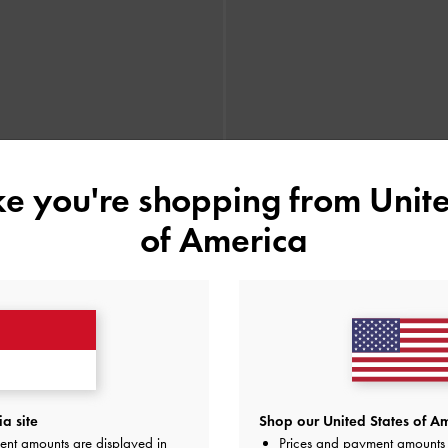
ike you're shopping from
Unite
of America
a site
Shop our United States of Am
tform Strappy Ridged-Sole
-
Black
Sandal Flatform Strappy Ridged
ent amounts are displayed in
Prices and payment amounts 