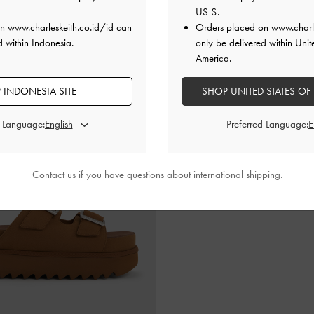
IDR999,000
IDR999,000
US $
.
on
www.charleskeith.co.id/id
can
Orders placed on
www.charl
d within Indonesia.
only be delivered within Unit
America.
 INDONESIA SITE
SHOP UNITED STATES OF
d Language:
Preferred Language:
Contact us
if you have questions about international shipping.