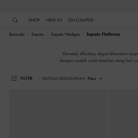
…
…
SHOP
NEW IN
ON CAMPUS
Beranda
Sepatu
Sepatu Wedges
Sepatu Flatforms
Elevated, effortless, dapat dikenakan tan
dengan mudah untuk tampilan siang hari 
Sebuah portmanteau dari sepatu fla
FILTER
Fitur
URUTKAN BERDASARKAN