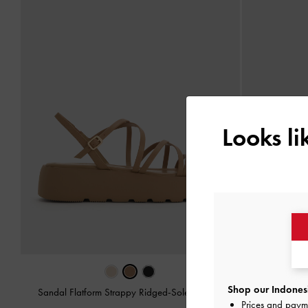
Looks l
Shop our Indonesi
Sandal Flatform Strappy Ridged-Sole
-
Taupe
Sandal Fla
Prices and paym