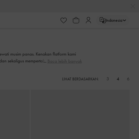
Indonesia
elewati musim panas. Kenakan flatform kami
adan sekaligus mempertahankan gaya Anda.
Baca lebih banyak
dalam koleksi sepatu setiap wanita.
3
4
6
LIHAT BERDASARKAN: