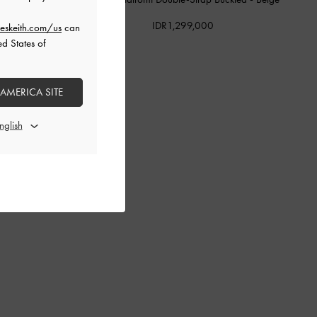
IDR1,299,000
eskeith.com/us
can
ed States of
 AMERICA SITE