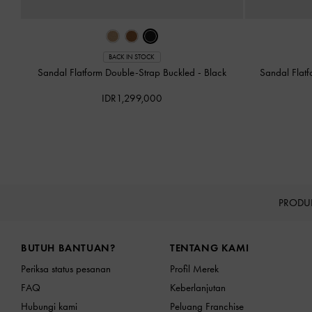
BACK IN STOCK
Sandal Flatform Double-Strap Buckled
-
Black
Sandal Flat
IDR1,299,000
PRODU
Site footer
BUTUH BANTUAN?
TENTANG KAMI
Periksa status pesanan
Profil Merek
FAQ
Keberlanjutan
Hubungi kami
Peluang Franchise