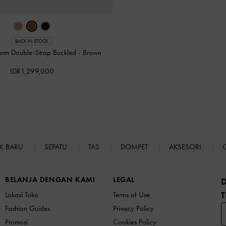
BACK IN STOCK
form Double-Strap Buckled
-
Brown
IDR1,299,000
K BARU
SEPATU
TAS
DOMPET
AKSESORI
BELANJA DENGAN KAMI
LEGAL
T
Lokasi Toko
Terms of Use
Fashion Guides
Privacy Policy
Promosi
Cookies Policy