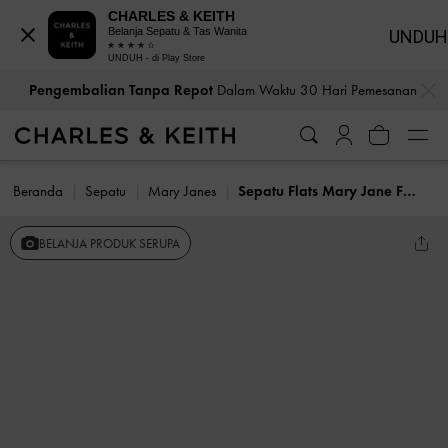
CHARLES & KEITH
Belanja Sepatu & Tas Wanita
UNDUH
UNDUH - di Play Store
…
…
Pengembalian Tanpa Repot
Dalam Waktu 30 Hari Pemesanan
Beranda
Sepatu
Mary Janes
Sepatu Flats Mary Jane Furry-Strap Bow Winona
BELANJA PRODUK SERUPA