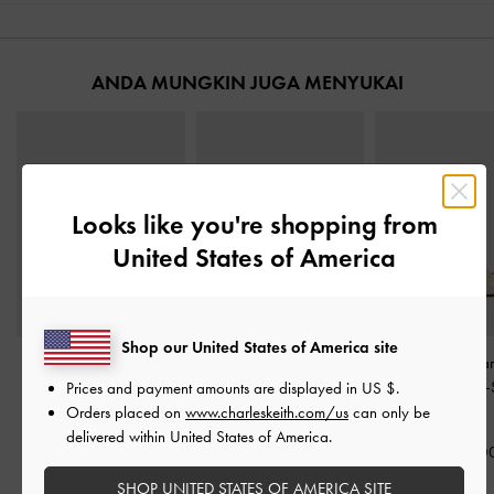
ANDA MUNGKIN JUGA MENYUKAI
Looks like you're shopping from
United States of America
Shop our United States of America site
Sepatu Flats Mary Jane
Sepatu Mary Janes
Sepatu Flats Ma
Bow Emiko
-
Chalk
Muligan Mesh
-
Chalk
Crossover Triple
Prices and payment amounts are displayed in
US $
.
Chalk
Orders placed on
www.charleskeith.com/us
can only be
IDR1,099,000
IDR1,099,000
delivered within United States of America.
IDR1,049,0
SHOP UNITED STATES OF AMERICA SITE