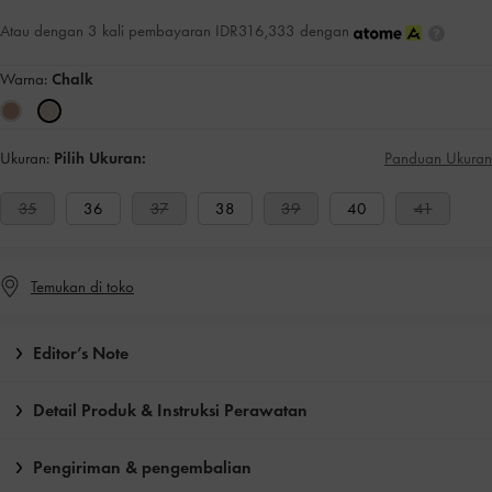
Atau dengan 3 kali pembayaran IDR316,333 dengan
Warna:
Chalk
Ukuran:
Pilih Ukuran:
Panduan Ukuran
35
36
37
38
39
40
41
Temukan di toko
Editor’s Note
Detail Produk & Instruksi Perawatan
Pengiriman & pengembalian