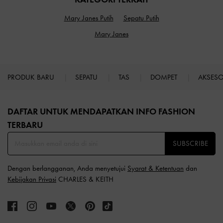
Mary Janes Putih
Sepatu Putih
Mary Janes
PRODUK BARU
SEPATU
TAS
DOMPET
AKSES
Site footer
DAFTAR UNTUK MENDAPATKAN INFO FASHION
TERBARU​
SUBSCRIBE
Dengan berlangganan, Anda menyetujui
Syarat & Ketentuan
dan
Kebijakan Privasi
CHARLES & KEITH