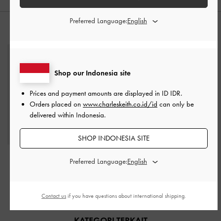
Preferred Language:
PADUKAN DENGAN
Shop our Indonesia site
Prices and payment amounts are displayed in
ID IDR
.
Orders placed on
www.charleskeith.co.id/id
can only be
delivered within Indonesia.
SHOP INDONESIA SITE
Tas Bucket Flont-Flap
Tote Bag Calla
-
Oat
Preferred Language:
Quilted Apfra
-
Cream
IDR1,799,000
IDR1,499,000
Contact us
if you have questions about international shipping.
KATEGORI TERKAIT