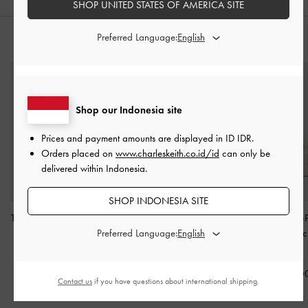
SHOP UNITED STATES OF AMERICA SITE
Preferred Language:
PADUKAN DENGAN
Shop our Indonesia site
Prices and payment amounts are displayed in
ID IDR
.
Orders placed on
www.charleskeith.co.id/id
can only be
delivered within Indonesia.
SHOP INDONESIA SITE
Tas Bahu Elongated Rey
-
Tas Bahu Quilted Duo
-
Tas Bahu Multi-
Preferred Language:
Cream
Cream
Elongated Rac
Cream
IDR1,399,000
IDR1,499,000
IDR1,449,0
Contact us
if you have questions about international shipping.