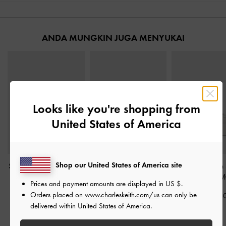
ANDA MUNGKIN JUGA MENYUKAI
Looks like you're shopping from
United States of America
Shop our United States of America site
Sandal Thong Flatform V-
Sepatu Mules Block-Heel
Sandal Flatform 
Strap
-
White
Cut-Out
-
White
Elastane
-
Wh
Prices and payment amounts are displayed in
US $
.
Orders placed on
www.charleskeith.com/us
can only be
IDR999,000
IDR999,000
IDR1,299,0
delivered within United States of America.