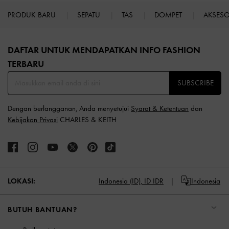
PRODUK BARU
SEPATU
TAS
DOMPET
AKSES
Site footer
DAFTAR UNTUK MENDAPATKAN INFO FASHION
TERBARU​
SUBSCRIBE
Dengan berlangganan, Anda menyetujui
Syarat & Ketentuan
dan
Kebijakan Privasi
CHARLES & KEITH
LOKASI:
Indonesia (ID),
ID IDR
Indonesia
BUTUH BANTUAN?