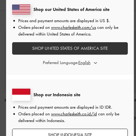
Shop our United States of America site
Prices and payment amounts are displayed in
US $
.
ANDA MUNGKIN JUGA MENYUKAI
Orders placed on
www.charleskeith.com/us
can only be
delivered within United States of America.
SHOP UNITED STATES OF AMERICA SITE
Preferred Language:
Shop our Indonesia site
Kacamata Butterfly Lisbeth
Kacamata Cat-Eye
Charm Rope-
-
Noir
Daenerys
-
Noir
Dolphin Delfina
Prices and payment amounts are displayed in
ID IDR
.
Orders placed on
www.charleskeith.co.id/id
can only be
IDR1,299,000
IDR1,199,000
IDR299,00
delivered within Indonesia.
SHOP INDONESIA SITE