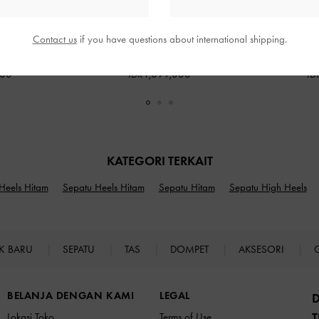
ossover Patent
-
Sepatu Pumps Slingback Asimetris Imani
Sepatu Heels An
Contact us
if you have questions about international shipping.
nt
Patent
-
Black Patent
Leather P
000
IDR1,099,000
ID
KATEGORI TERKAIT
Heels Hitam
Sepatu Heels Hitam
Sepatu Hitam
Sepatu High Heels
K BARU
SEPATU
TAS
DOMPET
AKSESORI
BELANJA DENGAN KAMI
LEGAL
T
Lokasi Toko
Terms of Use