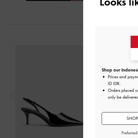
Looks l
Next
Previous
Shop our Indonesi
Prices and paym
ID IDR
.
Orders placed 
only be delivere
SHOP
Preferre