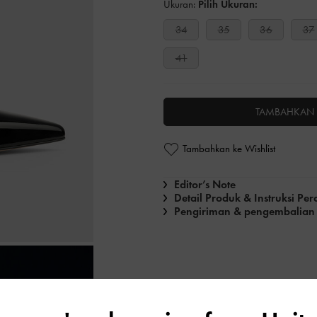
Ukuran:
Pilih Ukuran:
34
35
36
37
41
TAMBAHKAN 
Tambahkan ke Wishlist
Editor’s Note
Detail Produk & Instruksi Pe
Pengiriman & pengembalian