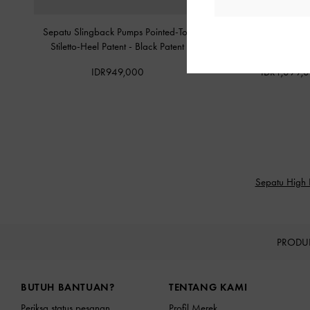
Sepatu Slingback Pumps Pointed-Toe
Sepatu Pumps Pointed Cr
Stiletto-Heel Patent
-
Black Patent
Black Pate
IDR949,000
IDR1,099,
Sepatu High 
PRODU
Site footer
BUTUH BANTUAN?
TENTANG KAMI
Periksa status pesanan
Profil Merek