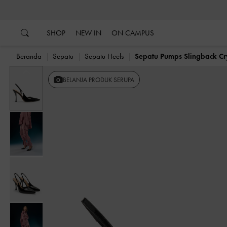
…
…
SHOP
NEW IN
ON CAMPUS
Beranda
Sepatu
Sepatu Heels
Sepatu Pumps Slingback Cry
Previous
BELANJA PRODUK SERUPA