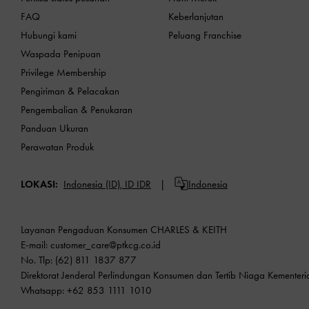
FAQ
Keberlanjutan
Hubungi kami
Peluang Franchise
Waspada Penipuan
Privilege Membership
Pengiriman & Pelacakan
Pengembalian & Penukaran
Panduan Ukuran
Perawatan Produk
LOKASI:
Indonesia (ID),
ID IDR
Indonesia
Layanan Pengaduan Konsumen CHARLES & KEITH
E-mail:
customer_care@ptkcg.co.id
No. Tlp: (62) 811 1837 877
Direktorat Jenderal Perlindungan Konsumen dan Tertib Niaga Kementer
Whatsapp: +62 853 1111 1010