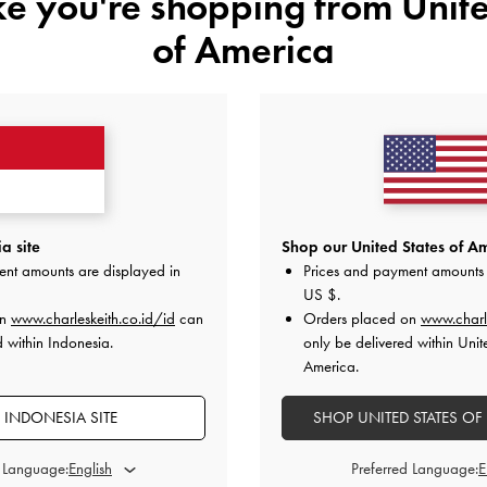
ike you're shopping from
Unite
of America
ANDA MUNGKIN JUGA MENYUKAI
a site
Shop our United States of Am
ent amounts are displayed in
Prices and payment amounts 
US $
.
on
www.charleskeith.co.id/id
can
Orders placed on
www.charl
d within Indonesia.
only be delivered within Unit
America.
 INDONESIA SITE
SHOP UNITED STATES OF
d Language:
Preferred Language: