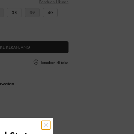
Panduan Ukuran
38
39
40
KE KERANJANG
Temukan di toko
rawatan