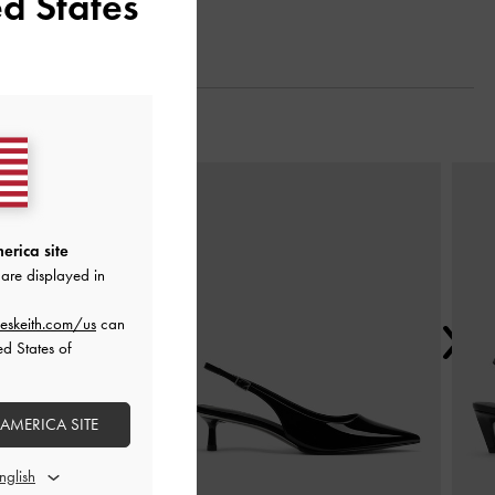
d States
Next
erica site
are displayed in
eskeith.com/us
can
ed States of
 AMERICA SITE