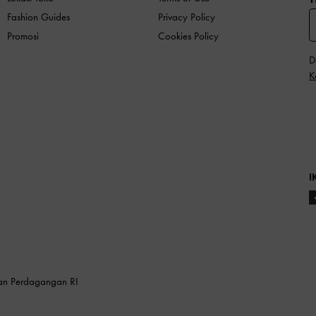
Fashion Guides
Privacy Policy
Promosi
Cookies Policy
D
K
I
ian Perdagangan RI