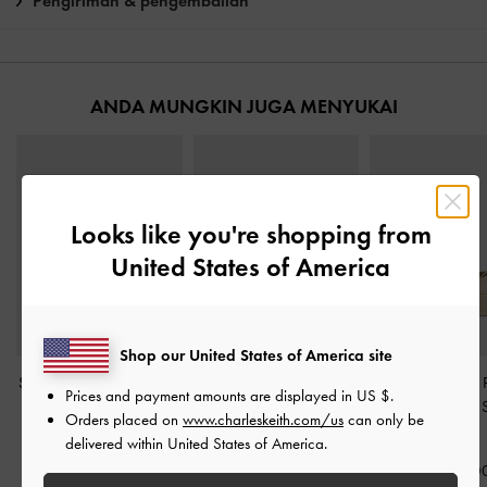
Pengiriman & pengembalian
ANDA MUNGKIN JUGA MENYUKAI
Looks like you're shopping from
United States of America
Shop our United States of America site
Sepatu Sneakers Metallic
Sneakers Slip-On
Sepatu Sneakers P
Prices and payment amounts are displayed in
US $
.
Jace Recycled Leather
-
Patterned-Lace Mesh
Mary Jane Faux
Orders placed on
www.charleskeith.com/us
can only be
Silver
Metallic
-
Silver
Beige
delivered within United States of America.
IDR1,699,000
IDR1,099,000
IDR1,599,0