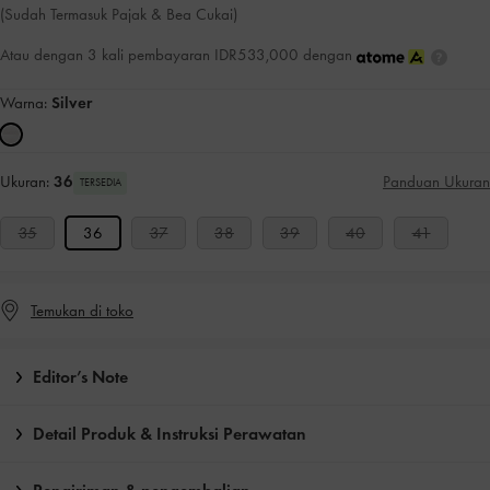
(Sudah Termasuk Pajak & Bea Cukai)
Atau dengan 3 kali pembayaran IDR533,000 dengan
Warna:
Silver
Ukuran:
36
Panduan Ukuran
TERSEDIA
35
36
37
38
39
40
41
Temukan di toko
Editor’s Note
Detail Produk & Instruksi Perawatan