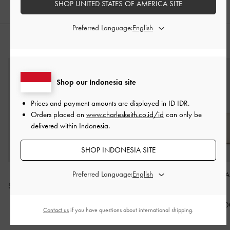
SHOP UNITED STATES OF AMERICA SITE
Preferred Language:
PADUKAN DENGAN
Shop our Indonesia site
Prices and payment amounts are displayed in
ID IDR
.
Orders placed on
www.charleskeith.co.id/id
can only be
delivered within Indonesia.
SHOP INDONESIA SITE
Preferred Language:
Tas Bowling Corduroy
Tas Tote Chain Delfina
Dompet Kecil A
Sianna Mini
-
Deep Olive
Mini
-
Dusted Oat
Cream
IDR1,299,000
IDR1,699,000
IDR599,00
Contact us
if you have questions about international shipping.