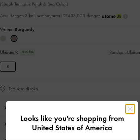
(Sudah Termasuk Pajak & Bea Cukai)
Atau dengan 3 kali pembayaran IDR433,000 dengan
Warna:
Burgundy
Ukuran:
R
Panduan Ukuran
TERSEDIA
R
Temukan di toko
Editor’s Note
Looks like you're shopping from
Detail Produk & Instruksi Perawatan
United States of America