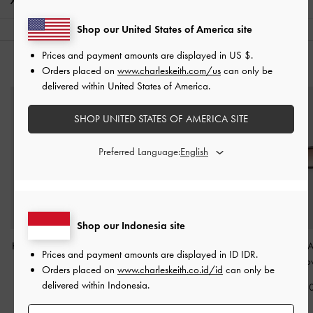
Pengiriman & pengembalian
Shop our United States of America site
Prices and payment amounts are displayed in
US $
.
ANDA MUNGKIN JUGA MENYUKAI
Orders placed on
www.charleskeith.com/us
can only be
delivered within United States of America.
SHOP UNITED STATES OF AMERICA SITE
Preferred Language:
Shop our Indonesia site
Kacamata Butterfly Sable
Charm Octopus Delfina
-
Kacamata Oval 
Prices and payment amounts are displayed in
ID IDR
.
Knot
-
Burgundy
Tomato Red
Espresso Br
Orders placed on
www.charleskeith.co.id/id
can only be
delivered within Indonesia.
IDR1,299,000
IDR399,000
IDR1,299,0