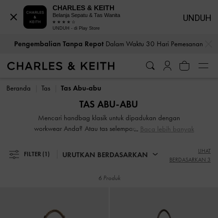
CHARLES & KEITH
Belanja Sepatu & Tas Wanita
UNDUH
UNDUH - di Play Store
…
…
Pengembalian Tanpa Repot
Dalam Waktu 30 Hari Pemesanan
Pengembalian Tanpa Repot
Dalam Waktu 30 Hari Pemesanan
Beranda
Tas
Tas Abu-abu
TAS ABU-ABU
Mencari handbag klasik untuk dipadukan dengan
workwear Anda? Atau tas selempang chic yang bisa
Baca lebih banyak
menemani Anda dari pagi hingga malam? Bagaimana
dengan clutch cantik yang memberikan sentuhan glamor
LIHAT
URUTKAN BERDASARKAN
FILTER
(1)
BERDASARKAN 3
untuk evening out, atau backpack praktis sebagai teman
perjalanan baru Anda? Temukan di koleksi tas kami untuk
6 Produk
carrier chic favorit Anda.