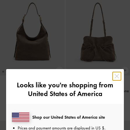
Looks like you're shopping from
Tas Bahu Bow Ruched Reese
-
Stone
BARU
United States of America
Tas Hobo Aislin
-
Stone Grey
Grey
IDR1,999,000
IDR1,699,000
Shop our United States of America site
Prices and payment amounts are displayed in
US $
.