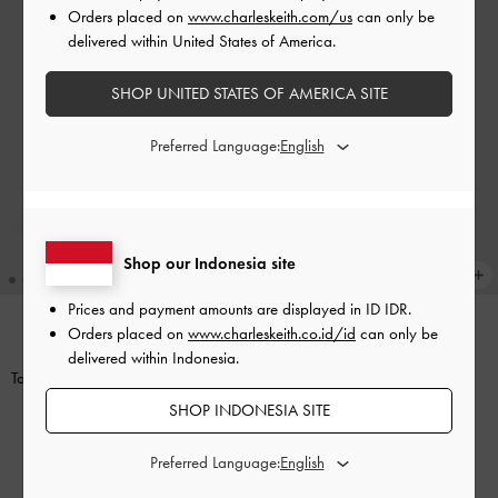
Orders placed on
www.charleskeith.com/us
can only be
delivered within United States of America.
SHOP UNITED STATES OF AMERICA SITE
Preferred Language:
Shop our Indonesia site
Prices and payment amounts are displayed in
ID IDR
.
Orders placed on
www.charleskeith.co.id/id
can only be
BACK IN STOCK
TREN SEKARANG
delivered within Indonesia.
Tas Bahu Side-Pocket Khai
-
Stone
Tas Tote Calla
-
Dark Moss
Grey
SHOP INDONESIA SITE
IDR1,799,000
IDR1,799,000
Preferred Language: