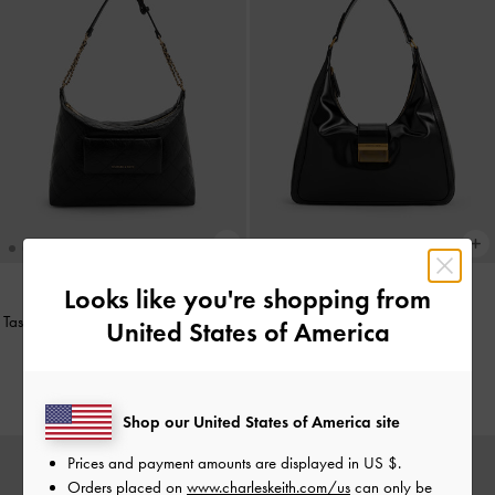
Looks like you're shopping from
Tas Hobo Front-Pocket Quilted Duo
-
Tas Hobo Charlot
-
Black
United States of America
Black
IDR1,699,000
IDR1,599,000
Shop our United States of America site
Prices and payment amounts are displayed in
US $
.
Orders placed on
www.charleskeith.com/us
can only be