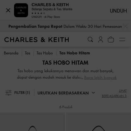
CHARLES & KEITH
Belanja Sepatu & Tas Wanita
UNDUH
UNDUH - di Play Store
…
…
Pengembalian Tanpa Repot
Dalam Waktu 30 Hari Pemesanan
Pengembalian Tanpa Repot
Dalam Waktu 30 Hari Pemesanan
Beranda
Tas
Tas Hobo
Tas Hobo Hitam
TAS HOBO HITAM
Tas hobo yang lekukannya menawan dan muat banyak,
dapat dengan mudah masuk ke dalam rotasi outfit Anda.
Baca lebih banyak
Tersedia dalam berbagai ukuran, tas hobo wanita kami
mampu membawa semua keperluan kerja Anda, namun
LIHAT
URUTKAN BERDASARKAN
FILTER
(1)
BERDASARKAN 3
cukup compact untuk digunakan saat bepergian. Tersedia
dengan ruching atau braids yang playful, dengan sentuhan
6 Produk
quilt klasik dan tampilan yang semakin elegan dengan
hiasan rantai yang ramping, tas hobo ini memiliki
kesederhanaan yang memikat dan telah mendapatkan
penggemar setia.