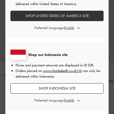
delivered within United States of America.
SHOP UNITED STATES OF AMERICA SITE
Preferred Language:
Shop our Indonesia site
Prices and payment amounts are displayed in
ID IDR
.
Orders placed on
www.charleskeith.co.id/id
can only be
Tas Hobo Metallic-Buckle Belted
BACK IN STOCK
delivered within Indonesia.
Adalyn Mini
-
Black
Tas Hobo Buckle-Strap Larsen
-
Noir
SHOP INDONESIA SITE
IDR1,099,000
IDR1,499,000
Preferred Language: