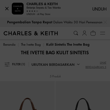
CHARLES & KEITH
Belanja Sepatu & Tas Wanita
UNDUH
UNDUH - di Play Store
…
…
Pengembalian Tanpa Repot
Dalam Waktu 30 Hari Pemesanan
Pengembalian Tanpa Repot
Dalam Waktu 30 Hari Pemesanan
Beranda
The Ivette Bag
Kulit Sintetis The Ivette Bag
THE IVETTE BAG KULIT SINTETIS
LIHAT
URUTKAN BERDASARKAN
FILTER
(1)
BERDASARKAN 3
5 Produk