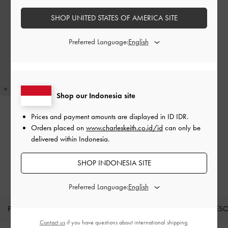
SHOP UNITED STATES OF AMERICA SITE
Preferred Language:
Shop our Indonesia site
Prices and payment amounts are displayed in
ID IDR
.
BACK IN STOCK
Orders placed on
www.charleskeith.co.id/id
can only be
Tas Bahu Woven Ivette
-
Noir
delivered within Indonesia.
IDR1,599,000
SHOP INDONESIA SITE
Preferred Language:
PRODUK BARU
SEPATU
TAS
DOMPET
AKSES
Contact us
if you have questions about international shipping.