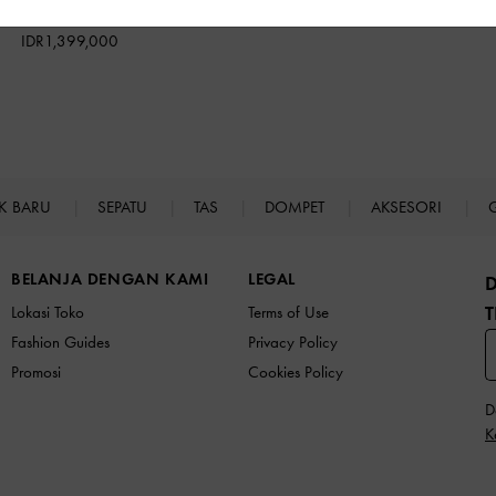
IDR1,399,000
K BARU
SEPATU
TAS
DOMPET
AKSESORI
BELANJA DENGAN KAMI
LEGAL
T
Lokasi Toko
Terms of Use
Fashion Guides
Privacy Policy
Promosi
Cookies Policy
D
K