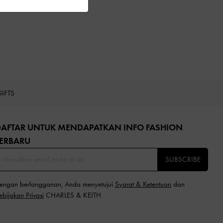
GIFTS
DAFTAR UNTUK MENDAPATKAN INFO FASHION
ERBARU​
SUBSCRIBE
engan berlangganan, Anda menyetujui
Syarat & Ketentuan
dan
ebijakan Privasi
CHARLES & KEITH