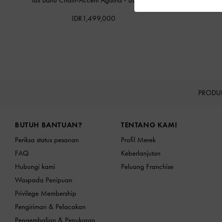
IDR1,499,000
PRODU
Site footer
BUTUH BANTUAN?
TENTANG KAMI
Periksa status pesanan
Profil Merek
FAQ
Keberlanjutan
Hubungi kami
Peluang Franchise
Waspada Penipuan
Privilege Membership
Pengiriman & Pelacakan
Pengembalian & Penukaran