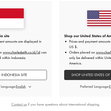
a site
Shop our United States of Am
ent amounts are displayed in
Prices and payment amounts 
US $
.
on
www.charleskeith.co.id/id
can
Orders placed on
www.charl
d within Indonesia.
only be delivered within Unit
America.
 INDONESIA SITE
SHOP UNITED STATES OF
d Language:
Preferred Language:
Contact us
if you have questions about international shipping.
BACK IN STOCK
raided-Strap Everline
-
Burgundy