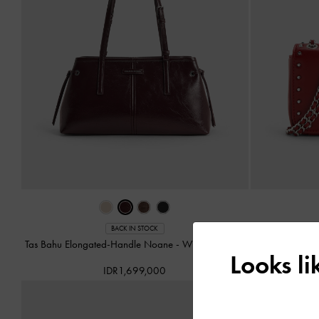
Tas 
BACK IN STOCK
Tas Bahu Elongated-Handle Noane
-
Wineberry Red
Looks l
IDR1,699,000