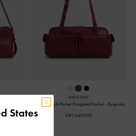
BACK IN STOCK
el
-
Burgundy
Tas Bahu Multi-Pocket Elongated Rachel
-
Burgundy
d States
IDR1,449,000