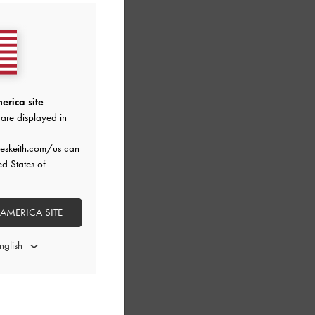
erica site
are displayed in
eskeith.com/us
can
ed States of
 AMERICA SITE