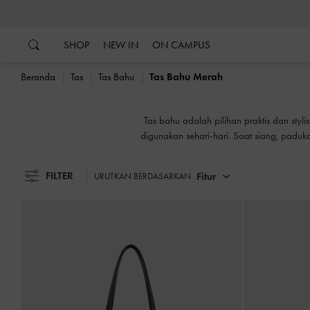
…
…
SHOP
NEW IN
ON CAMPUS
Beranda
Tas
Tas Bahu
Tas Bahu Merah
Tas bahu adalah pilihan praktis dan styl
digunakan sehari-hari. Saat siang, paduka
FILTER
Fitur
URUTKAN BERDASARKAN