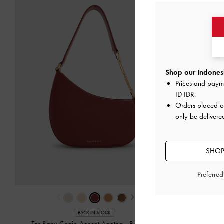
Shop our Indonesi
Prices and paym
ID IDR
.
Orders placed 
only be delivere
SHOP
Preferre
‹
›
BACK IN STOCK
Tas Bahu Chain-Accent Agatha
-
Burgundy
Tas Bahu B