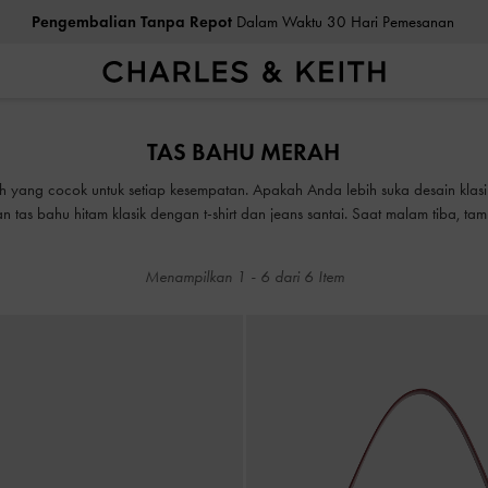
Pengembalian Tanpa Repot
Dalam Waktu 30 Hari Pemesanan
Pengembalian Tanpa Repot
Dalam Waktu 30 Hari Pemesanan
TAS BAHU MERAH
ish yang cocok untuk setiap kesempatan. Apakah Anda lebih suka desain klasi
n tas bahu hitam klasik dengan t-shirt dan jeans santai. Saat malam tiba, t
dengan tas bahu textured dan patterned yang menarik
Menampilkan
1
-
6
dari
6
Item