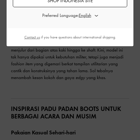
SHOP INDONESIA SITE
Preferred Language:
Awalnya dirancang untuk keperluan militer,
combat ankle boots
Contact us
if you have questions about international shipping.
memiliki tinggi di atas pergelangan kaki dengan tali yang
menjulur dari bagian atas kaki hingga ke
shaft
. Kini, model ini
tak hanya dipakai untuk kebutuhan militer, tetapi juga menjadi
fashion item
yang digemari berkat tampilan utilitarian yang
cantik dan konstruksinya yang tahan lama. Sol tebalnya
menambah kesan kokoh dan gaya
edgy
yang khas.
INSPIRASI PADU PADAN BOOTS UNTUK
BERBAGAI ACARA DAN MUSIM
Pakaian Kasual Sehari-hari