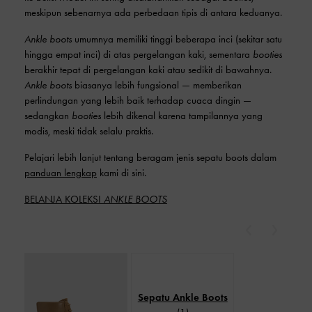
meskipun sebenarnya ada perbedaan tipis di antara keduanya.
Ankle boots
umumnya memiliki tinggi beberapa inci (sekitar satu
hingga empat inci) di atas pergelangan kaki, sementara
booties
berakhir tepat di pergelangan kaki atau sedikit di bawahnya.
Ankle boots
biasanya lebih fungsional — memberikan
perlindungan yang lebih baik terhadap cuaca dingin —
sedangkan
booties
lebih dikenal karena tampilannya yang
modis, meski tidak selalu praktis.
Pelajari lebih lanjut tentang beragam jenis sepatu boots dalam
panduan lengkap
kami di sini.
BELANJA KOLEKSI
ANKLE BOOTS
Previous
Next
Sepatu Ankle Boots