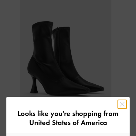
Looks like you're shopping from
United States of America
Sock boots
dirancang dengan bagian shaft yang ketat dan pas
di pergelangan kaki. Model ini biasanya memiliki bentuk