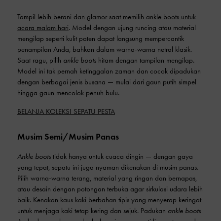
Tampil lebih berani dan glamor saat memilih ankle boots untuk
acara malam hari
. Model dengan ujung runcing atau material
mengilap seperti kulit paten dapat langsung mempercantik
penampilan Anda, bahkan dalam warna-warna netral klasik.
Saat ragu, pilih
ankle boots
hitam dengan tampilan mengilap.
Model ini tak pernah ketinggalan zaman dan cocok dipadukan
dengan berbagai jenis busana — mulai dari gaun putih simpel
hingga gaun mencolok penuh bulu.
BELANJA KOLEKSI SEPATU PESTA
Musim Semi/Musim Panas
Ankle boots
tidak hanya untuk cuaca dingin — dengan gaya
yang tepat, sepatu ini juga nyaman dikenakan di musim panas.
Pilih warna-warna terang, material yang ringan dan bernapas,
atau desain dengan potongan terbuka agar sirkulasi udara lebih
baik. Kenakan kaus kaki berbahan tipis yang menyerap keringat
untuk menjaga kaki tetap kering dan sejuk. Padukan
ankle boots