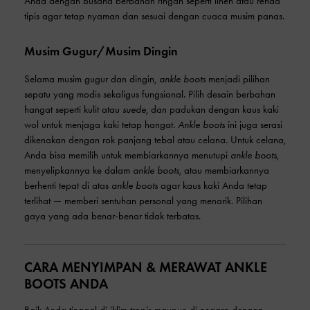
Anda dengan busana berbahan ringan seperti linen atau renda
tipis agar tetap nyaman dan sesuai dengan cuaca musim panas.
Musim Gugur/Musim Dingin
Selama musim gugur dan dingin,
ankle boots
menjadi pilihan
sepatu yang modis sekaligus fungsional. Pilih desain berbahan
hangat seperti kulit atau
suede
, dan padukan dengan kaus kaki
wol untuk menjaga kaki tetap hangat.
Ankle boots
ini juga serasi
dikenakan dengan rok panjang tebal atau celana. Untuk celana,
Anda bisa memilih untuk membiarkannya menutupi
ankle boots
,
menyelipkannya ke dalam
ankle boots
, atau membiarkannya
berhenti tepat di atas
ankle boots
agar kaus kaki Anda tetap
terlihat — memberi sentuhan personal yang menarik. Pilihan
gaya yang ada benar-benar tidak terbatas.
CARA MENYIMPAN & MERAWAT ANKLE
BOOTS ANDA
Baik Anda tinggal di iklim tropis maupun di negara dengan