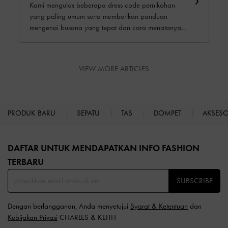
Kami mengulas beberapa dress code pernikahan
yang paling umum serta memberikan panduan
mengenai busana yang tepat dan cara menatanya,
dengan fokus pada pilihan tas dan sepatu.
VIEW MORE ARTICLES
PRODUK BARU
SEPATU
TAS
DOMPET
AKSES
Site footer
DAFTAR UNTUK MENDAPATKAN INFO FASHION
TERBARU​
SUBSCRIBE
Dengan berlangganan, Anda menyetujui
Syarat & Ketentuan
dan
Kebijakan Privasi
CHARLES & KEITH