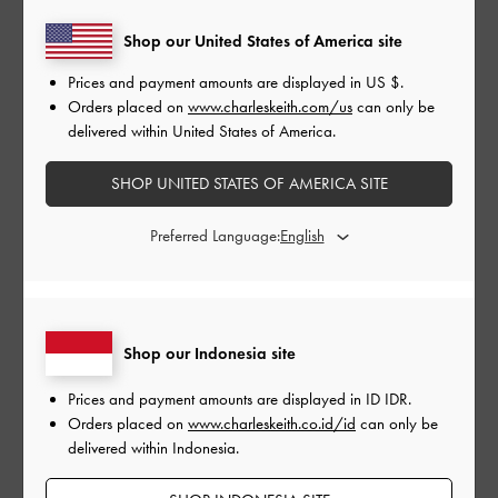
ramping dengan ujung yang meruncing dan hak, memberikan
efek kaki yang lebih jenjang dan proporsional.
Shop our United States of America site
Prices and payment amounts are displayed in
US $
.
Orders placed on
www.charleskeith.com/us
can only be
Combat Ankle Boots
delivered within United States of America.
SHOP UNITED STATES OF AMERICA SITE
Preferred Language:
Shop our Indonesia site
Prices and payment amounts are displayed in
ID IDR
.
Orders placed on
www.charleskeith.co.id/id
can only be
delivered within Indonesia.