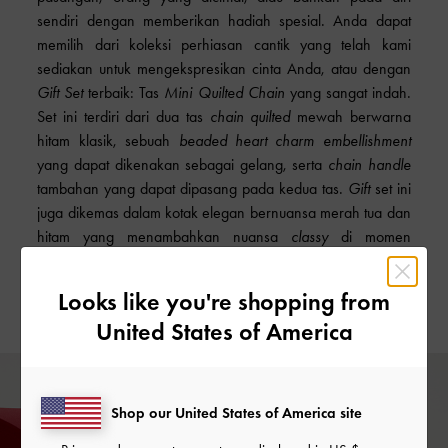
sendiri dengan memberikan hadiah spesial. Anda dapat
memilih dari koleksi perhiasan cantik yang telah kami
sediakan untuk mengekspresikan cinta Anda, atau dengan
Gift Set
terbaik: Tas
Mini Quilted Chain
yang sangat indah.
Set ini terdiri dari dua tas
chain quilted
mewah berwarna
hitam klasik, sebuah
beaded heart charm embellishment
yang dapat dikenakan sebagai gelang, serta
chain handle
tambahan yang dapat dipasang pada kedua tas.
Gift
set ini
juga dikemas dalam kotak elegan bernuansa merah tua dan
hitam yang menambahkan nuansa
classy
di momen
romantis.
Looks like you're shopping from
United States of America
Shop our United States of America site