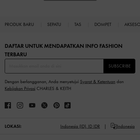
PRODUK BARU
SEPATU
TAS
DOMPET
AKSES
Site footer
DAFTAR UNTUK MENDAPATKAN INFO FASHION
TERBARU​
SUBSCRIBE
Dengan berlangganan, Anda menyetujui
Syarat & Ketentuan
dan
Kebijakan Privasi
CHARLES & KEITH
LOKASI:
Indonesia (ID),
ID IDR
Indonesia