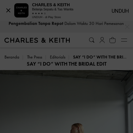
CHARLES & KEITH
Belanja Sepatu & Tas Wanita
UNDUH
UNDUH - di Play Store
Bea Cukai & Pajak Dibayar
. Tidak Ada Biaya Tersembunyi Saat
…
…
Pembayaran
Beranda
The Press
Editorials
SAY “I DO” WITH THE BRIDAL EDIT
SAY “I DO” WITH THE BRIDAL EDIT