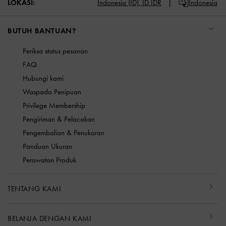
LOKASI:
Indonesia (ID),
ID IDR
Indonesia
BUTUH BANTUAN?
Periksa status pesanan
FAQ
Hubungi kami
Waspada Penipuan
Privilege Membership
Pengiriman & Pelacakan
Pengembalian & Penukaran
Panduan Ukuran
Perawatan Produk
TENTANG KAMI
BELANJA DENGAN KAMI