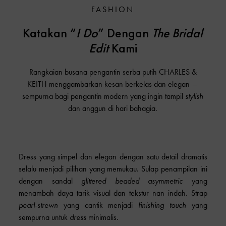
FASHION
Katakan “
I Do
” Dengan
The Bridal
Edit
Kami
Rangkaian busana pengantin serba putih CHARLES &
KEITH menggambarkan kesan berkelas dan elegan —
sempurna bagi pengantin modern yang ingin tampil
stylish
dan anggun di hari bahagia.
Dress yang simpel dan elegan dengan satu detail dramatis
selalu menjadi pilihan yang memukau. Sulap penampilan ini
dengan sandal
glittered beaded asymmetric
yang
menambah daya tarik visual dan tekstur nan indah. Strap
pearl-strewn
yang cantik menjadi
finishing touch
yang
sempurna untuk
dress
minimalis.