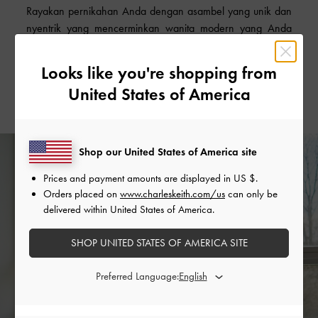
Rayakan pernikahan Anda dengan asambel yang unik dan
nyentrik yang mencerminkan wanita modern yang Anda
dambakan. Wujudkan tampilan tersebut dengan atasan
blazer
ramping dan
lace pants
yang menarik. Lengkapi
Looks like you're shopping from
outfit
Anda dengan tas
nylon
Maisy yang dapat menjadi
United States of America
pelengkap
wardrobe
harian Anda.
Shop our United States of America site
Prices and payment amounts are displayed in
US $
.
Orders placed on
www.charleskeith.com/us
can only be
delivered within United States of America.
SHOP UNITED STATES OF AMERICA SITE
Preferred Language: