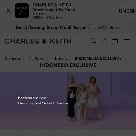
CHARLES & KEITH
Belanja Sepatu & Tas Wanita
UNDU
UNDUH - di Play Store
…
…
Beli Sekarang, Bayar Nanti
dengan Cicilan 0% Atome
Gratis Pengiriman
untuk Area JABODETABEK*
Beranda
The Press
Editorials
INDONESIA EXCLUSIVE
INDONESIA EXCLUSIVE
Indonesia Exclusive:
Orchid-Inspired Ombré Collection