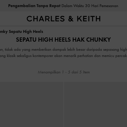
Pengembalian Tanpa Repot
Dalam Waktu 30 Hari Pemesanan
Pengembalian Tanpa Repot
Dalam Waktu 30 Hari Pemesanan
nky Sepatu High Heels
SEPATU HIGH HEELS HAK CHUNKY
tan, tidak ada yang memberikan dampak lebih besar daripada sepasang hig
 yang klasik sekaligus kontemporer akan menarik perhatian dan memicu perca
untuk tampil menonjol — baik secara kiasan maupun harfiah.
Menampilkan
1
-
5
dari
5
Item