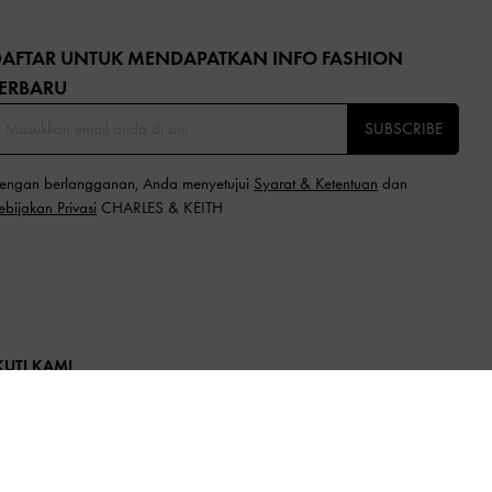
DAFTAR UNTUK MENDAPATKAN INFO FASHION
ERBARU​
SUBSCRIBE
engan berlangganan, Anda menyetujui
Syarat & Ketentuan
dan
ebijakan Privasi
CHARLES & KEITH
KUTI KAMI