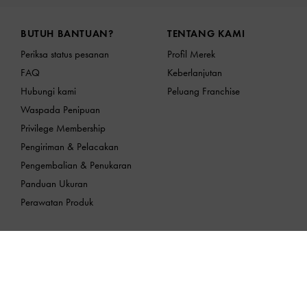
Site footer
BUTUH BANTUAN?
TENTANG KAMI
Periksa status pesanan
Profil Merek
FAQ
Keberlanjutan
Hubungi kami
Peluang Franchise
Waspada Penipuan
Privilege Membership
Pengiriman & Pelacakan
Pengembalian & Penukaran
Panduan Ukuran
Perawatan Produk
LOKASI:
Indonesia (ID),
ID IDR
Indonesia
Layanan Pengaduan Konsumen CHARLES & KEITH
E-mail:
customer_care@ptkcg.co.id