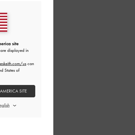
erica site
are displayed in
eskeith.com/us
can
ed States of
 AMERICA SITE