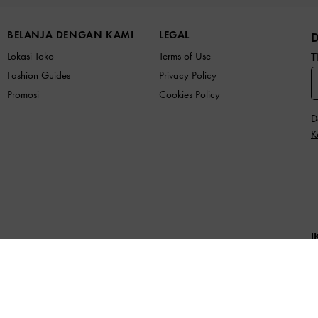
BELANJA DENGAN KAMI
LEGAL
T
Lokasi Toko
Terms of Use
Fashion Guides
Privacy Policy
Promosi
Cookies Policy
D
K
I