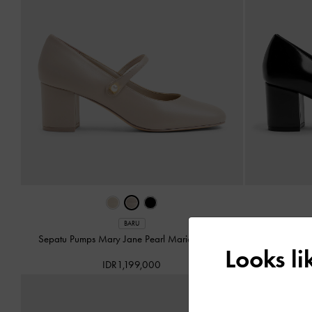
BARU
Sepatu Pumps Mary Jane Pearl Marie
-
Taupe
Sepatu Pumps
Looks l
IDR1,199,000