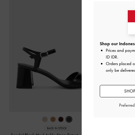
Shop our Indonesi
Prices and paym
ID IDR
.
Orders placed 
only be delivere
SHOP
Preferre
BACK IN STOCK
Sandal Block-Heel Ankle-Strap Patent
-
Black Patent