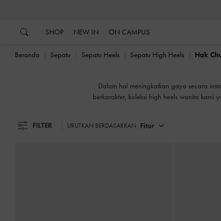
…
…
SHOP
NEW IN
ON CAMPUS
Beranda
Sepatu
Sepatu Heels
Sepatu High Heels
Hak Chu
Dalam hal meningkatkan gaya secara ins
berkarakter, koleksi high heels wanita kami
FILTER
Fitur
URUTKAN BERDASARKAN