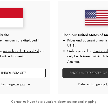
a site
Shop our United States of Am
ent amounts are displayed in
Prices and payment amounts 
US $
.
on
www.charleskeith.co.id/id
can
Orders placed on
www.charl
d within Indonesia.
only be delivered within Unit
America.
 INDONESIA SITE
SHOP UNITED STATES OF
d Language:
Preferred Language:
Contact us
if you have questions about international shipping.