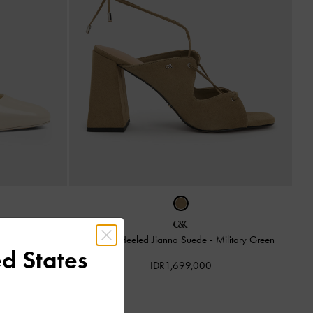
arie
-
Cream
Sandal Heeled Jianna Suede
-
Military Green
d States
IDR1,699,000