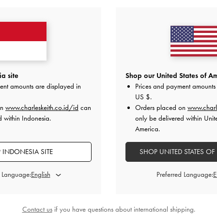
a site
Shop our United States of Am
ent amounts are displayed in
Prices and payment amounts 
US $
.
on
www.charleskeith.co.id/id
can
Orders placed on
www.charl
d within Indonesia.
only be delivered within Unit
America.
 INDONESIA SITE
SHOP UNITED STATES OF
d Language:
Preferred Language:
Contact us
if you have questions about international shipping.
BACK IN STOCK