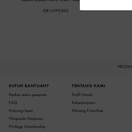
Sepatu L
IDR1,099,000
PRODU
Site footer
BUTUH BANTUAN?
TENTANG KAMI
Periksa status pesanan
Profil Merek
FAQ
Keberlanjutan
Hubungi kami
Peluang Franchise
Waspada Penipuan
Privilege Membership