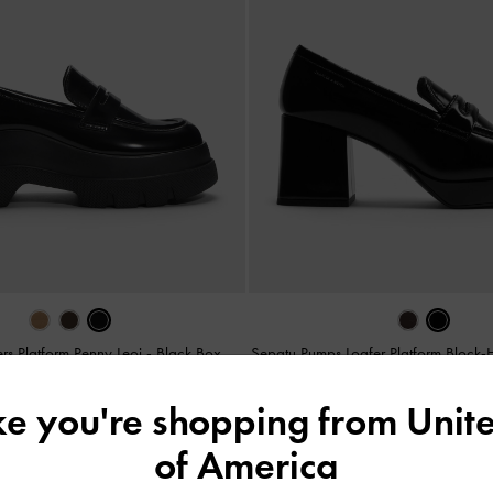
rs Platform Penny Leoi
-
Black Box
Sepatu Pumps Loafer Platform Block
IDR1,199,000
IDR1,199,000
ike you're shopping from
Unite
of America