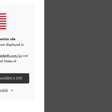
erica site
are displayed in
eskeith.com/us
can
ed States of
 AMERICA SITE