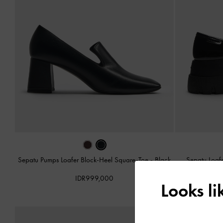
Sepatu Pumps Loafer Block-Heel Square-Toe
-
Black
Sepatu Loafe
IDR999,000
Looks l