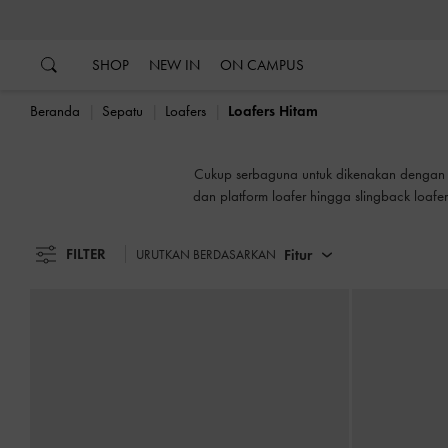
…
…
SHOP
NEW IN
ON CAMPUS
Beranda
Sepatu
Loafers
Loafers Hitam
Cukup serbaguna untuk dikenakan dengan je
dan platform loafer hingga slingback loaf
tempat kerja, loafers form
FILTER
Fitur
URUTKAN BERDASARKAN