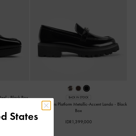
-Heel
-
Black Box
BACK IN STOCK
Sepatu Loafers Platform Metallic-Accent Lando
-
Black
Box
d States
IDR1,399,000