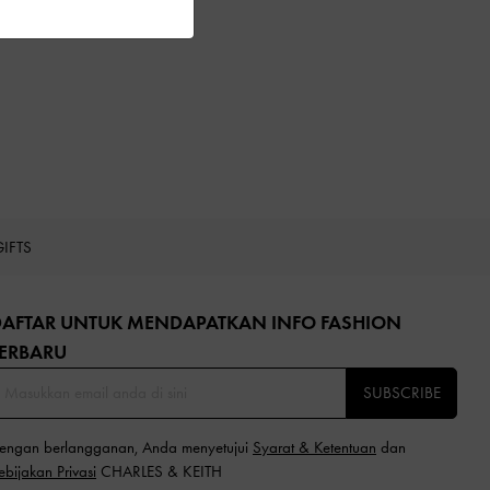
GIFTS
DAFTAR UNTUK MENDAPATKAN INFO FASHION
ERBARU​
SUBSCRIBE
engan berlangganan, Anda menyetujui
Syarat & Ketentuan
dan
ebijakan Privasi
CHARLES & KEITH