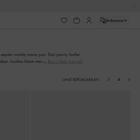
Indonesia
 sepatu wanita mana pun. Dari penny loafer
akan. Loafers hitam merupakan keharusan di
Baca lebih banyak
ti lilac, hijau, dan merah.
3
4
6
LIHAT BERDASARKAN: