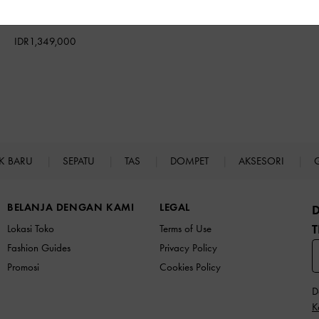
oafers Penny Kaiya
-
Black Box
IDR1,349,000
K BARU
SEPATU
TAS
DOMPET
AKSESORI
BELANJA DENGAN KAMI
LEGAL
T
Lokasi Toko
Terms of Use
Fashion Guides
Privacy Policy
Promosi
Cookies Policy
D
K