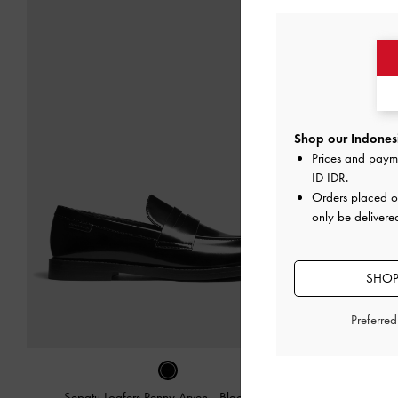
Shop our Indonesi
Prices and paym
ID IDR
.
Orders placed 
only be delivere
SHOP
Preferre
Sepatu Loafers Penny Arven
-
Black Box