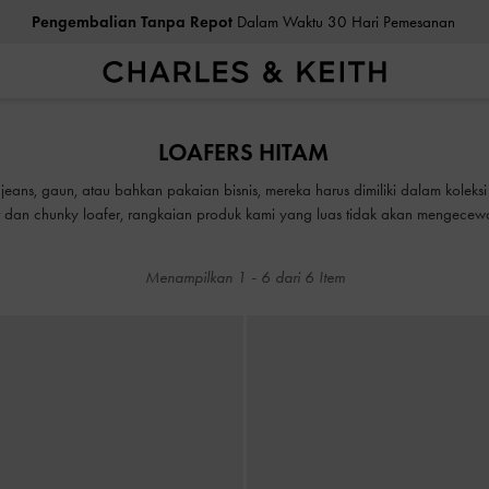
Pengembalian Tanpa Repot
Dalam Waktu 30 Hari Pemesanan
Pengembalian Tanpa Repot
Dalam Waktu 30 Hari Pemesanan
LOAFERS HITAM
ans, gaun, atau bahkan pakaian bisnis, mereka harus dimiliki dalam koleksi
er dan chunky loafer, rangkaian produk kami yang luas tidak akan mengecew
al wanita kami juga tersedia dalam warna yang meningkatkan suasana hati seper
Menampilkan
1
-
6
dari
6
Item