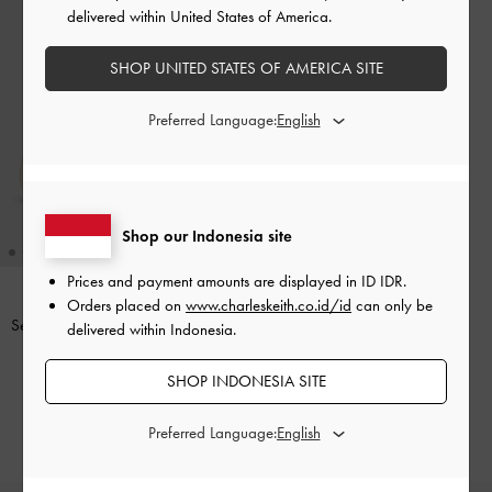
delivered within United States of America.
SHOP UNITED STATES OF AMERICA SITE
Preferred Language:
Shop our Indonesia site
Prices and payment amounts are displayed in
ID IDR
.
Orders placed on
www.charleskeith.co.id/id
can only be
Sepatu Flats Mary Jane Knot-Pearl
delivered within Indonesia.
Orinda
-
Butter
SHOP INDONESIA SITE
IDR999,000
Preferred Language: