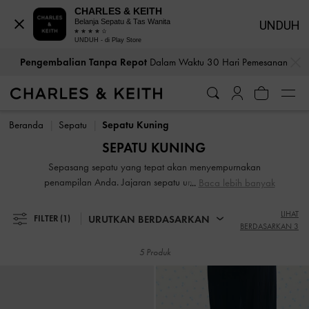
CHARLES & KEITH
Belanja Sepatu & Tas Wanita
UNDUH
UNDUH - di Play Store
…
…
Pengembalian Tanpa Repot
Dalam Waktu 30 Hari Pemesanan
Pengembalian Tanpa Repot
Dalam Waktu 30 Hari Pemesanan
Beranda
Sepatu
Sepatu Kuning
SEPATU KUNING
Sepasang sepatu yang tepat akan menyempurnakan
penampilan Anda. Jajaran sepatu unggulan kami untuk
Baca lebih banyak
wanita memadukan antara gaya bertugas dan kesenangan.
Pertahankan permainan gaya Anda dengan tambahan
LIHAT
URUTKAN BERDASARKAN
FILTER
(1)
BERDASARKAN 3
sepatu yang bergaya, seperti desain mismatched, sepatu
heels yang ramping, ankle straps yang feminin, dan hiasan
5 Produk
eyelet yang mencolok. Apa pun keinginan Anda, sepatu
kami yang berkelas dan nyaman akan membantu Anda
melewati setiap musim dengan penuh gaya.