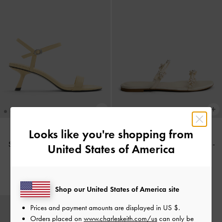
Looks like you're shopping from
Sandal Ankle-Strap Slant-Heel
-
Sandal Slide Knot-Pearl Orinda
-
United States of America
Yellow
Butter
IDR999,000
IDR999,000
Shop our United States of America site
Prices and payment amounts are displayed in
US $
.
Orders placed on
www.charleskeith.com/us
can only be