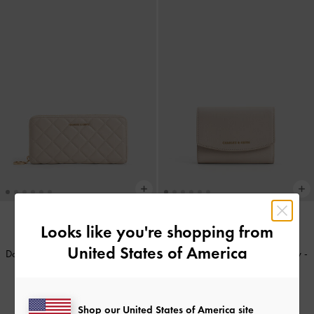
Looks like you're shopping from
BACK IN STOCK
BACK IN STOCK
United States of America
Dompet Panjang Quilted Cressida
-
Dompet Front Flap Curved Briony
-
Oat
Oat
IDR599,000
IDR599,000
Shop our United States of America site