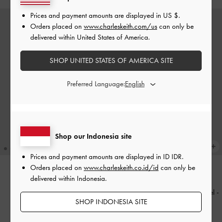
Prices and payment amounts are displayed in
US $
.
Orders placed on
www.charleskeith.com/us
can only be
delivered within United States of America.
SHOP UNITED STATES OF AMERICA SITE
Preferred Language:
Shop our Indonesia site
Prices and payment amounts are displayed in
ID IDR
.
Orders placed on
www.charleskeith.co.id/id
can only be
delivered within Indonesia.
BACK IN STOCK
BACK IN STOCK
Dompet Top Zip Small
-
Oat
Dompet Panjang Front Flap Muriel
-
SHOP INDONESIA SITE
Sand
IDR499,000
IDR899,000