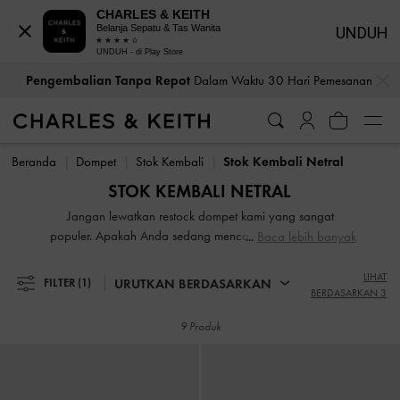
CHARLES & KEITH
Belanja Sepatu & Tas Wanita
UNDUH
UNDUH - di Play Store
…
…
Pengembalian Tanpa Repot
Dalam Waktu 30 Hari Pemesanan
Pengembalian Tanpa Repot
Dalam Waktu 30 Hari Pemesanan
Beranda
Dompet
Stok Kembali
Stok Kembali Netral
STOK KEMBALI NETRAL
Jangan lewatkan restock dompet kami yang sangat
populer. Apakah Anda sedang mencari card holder yang
Baca lebih banyak
sleek atau pouch serbaguna yang juga dapat berfungsi
sebagai tas micro, Anda akan menemukan gaya baru
LIHAT
URUTKAN BERDASARKAN
FILTER
(1)
BERDASARKAN 3
Anda di antara jajaran terlaris kami ini. Beli sekarang
sebelum terjual habis lagi.
9 Produk