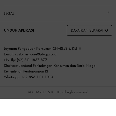
LEGAL
DAPATKAN SEKARANG
UNDUH APLIKASI
Layanan Pengaduan Konsumen CHARLES & KEITH
E-mail:
customer_care@ptkcg.co.id
No. Tlp: (62) 811 1837 877
Direktorat Jenderal Perlindungan Konsumen dan Tertib Niaga
Kementerian Perdagangan RI
Whatsapp: +62 853 1111 1010
© CHARLES & KEITH, all rights reserved