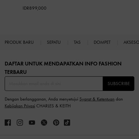
IDR899,000
PRODUK BARU
SEPATU
TAS
DOMPET
AKSES
Site footer
DAFTAR UNTUK MENDAPATKAN INFO FASHION
TERBARU​
SUBSCRIBE
Dengan berlangganan, Anda menyetujui
Syarat & Ketentuan
dan
Kebijakan Privasi
CHARLES & KEITH