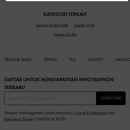
KATEGORI TERKAIT
Sepatu Mules Putih
Sepatu Putih
Sepatu Mules
PRODUK BARU
SEPATU
TAS
DOMPET
AKSES
Site footer
DAFTAR UNTUK MENDAPATKAN INFO FASHION
TERBARU​
SUBSCRIBE
Dengan berlangganan, Anda menyetujui
Syarat & Ketentuan
dan
Kebijakan Privasi
CHARLES & KEITH