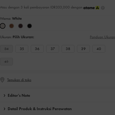
Atau dengan 3 kali pembayaran IDR333,000 dengan
Warna:
White
Ukuran:
Pilih Ukuran:
Panduan Ukuran
34
35
36
37
38
39
40
41
Temukan di toko
Editor’s Note
Detail Produk & Instruksi Perawatan