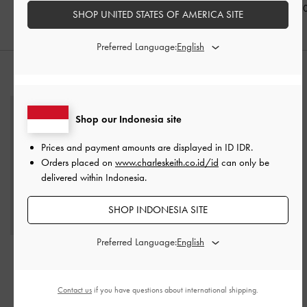
IDR1,399,000
IDR1,799,0
SHOP UNITED STATES OF AMERICA SITE
Preferred Language:
PADUKAN DENGAN
Shop our Indonesia site
Prices and payment amounts are displayed in
ID IDR
.
Orders placed on
www.charleskeith.co.id/id
can only be
delivered within Indonesia.
SHOP INDONESIA SITE
Preferred Language:
Tas Tote Knitted Ida XL
-
Beige
Contact us
if you have questions about international shipping.
IDR1,799,000