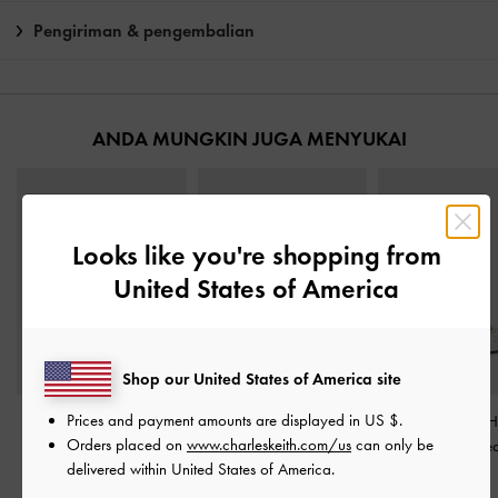
Pengiriman & pengembalian
ANDA MUNGKIN JUGA MENYUKAI
Looks like you're shopping from
United States of America
Shop our United States of America site
Prices and payment amounts are displayed in
US $
.
Sandal Selip
Sandal Slide Floral Meja
Sepatu Mules H
Orders placed on
www.charleskeith.com/us
can only be
Embroidered Leather
-
-
White
Embroidered Le
delivered within United States of America.
White
White
IDR999,000