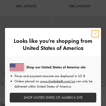
IDR1,499,000
IDR1,599,000
Looks like you're shopping from
United States of America
Shop our United States of America site
Prices and payment amounts are displayed in
US $
.
Orders placed on
www.charleskeith.com/us
can only be
delivered within United States of America.
SHOP UNITED STATES OF AMERICA SITE
BACK IN STOCK
BACK IN STOCK
Sepatu Mules Cylinder-Heel Cut-Out
Sepatu Mules Kitten-Heel Aelin
-