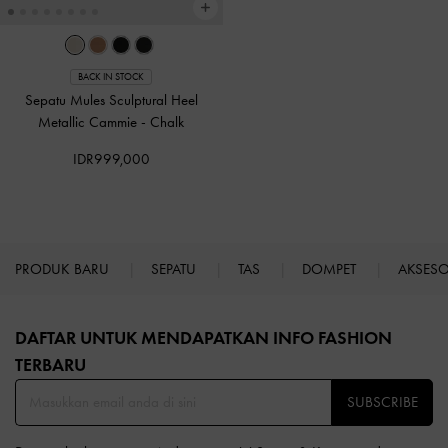
BACK IN STOCK
Sepatu Mules Sculptural Heel
Metallic Cammie
-
Chalk
IDR999,000
PRODUK BARU
SEPATU
TAS
DOMPET
AKSES
Site footer
DAFTAR UNTUK MENDAPATKAN INFO FASHION
TERBARU​
SUBSCRIBE