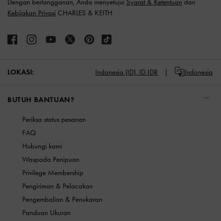
Dengan berlangganan, Anda menyetujui
Syarat & Ketentuan
dan
Kebijakan Privasi
CHARLES & KEITH
LOKASI:
Indonesia (ID),
ID IDR
Indonesia
BUTUH BANTUAN?
Periksa status pesanan
FAQ
Hubungi kami
Waspada Penipuan
Privilege Membership
Pengiriman & Pelacakan
Pengembalian & Penukaran
Panduan Ukuran