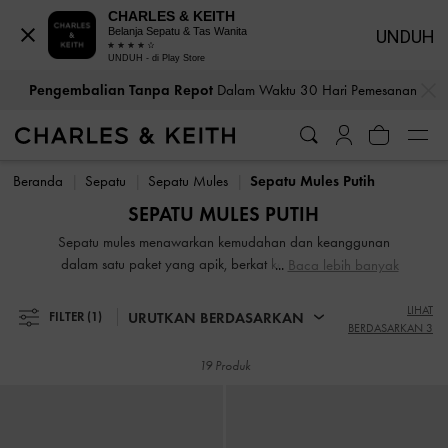
CHARLES & KEITH
Belanja Sepatu & Tas Wanita
UNDUH
UNDUH - di Play Store
…
…
Pengembalian Tanpa Repot
Dalam Waktu 30 Hari Pemesanan
Bea Cukai & Pajak Dibayar
. Tidak Ada Biaya Tersembunyi Saat
Pengembalian Tanpa Repot
Dalam Waktu 30 Hari Pemesanan
Pembayaran
Beranda
Sepatu
Sepatu Mules
Sepatu Mules Putih
Bea Cukai & Pajak Dibayar
. Tidak Ada Biaya Tersembunyi Saat
SEPATU MULES PUTIH
Pembayaran
Sepatu mules menawarkan kemudahan dan keanggunan
dalam satu paket yang apik, berkat keserbagunaan dan
Baca lebih banyak
gaya slip-and-go yang nyaman. Telusuri koleksi lengkap
kami untuk menemukan produk yang cocok untuk pekerjaan
LIHAT
URUTKAN BERDASARKAN
FILTER
(1)
BERDASARKAN 3
dan desain ceria dengan berbagai tekstur dan tinggi.
Sepasang mules slip-on klasik akan melengkapi dress
19 Produk
favorit Anda. Untuk memancarkan daya tarik androgini,
beralihlah ke loafer mules, produk yang harus dimiliki.