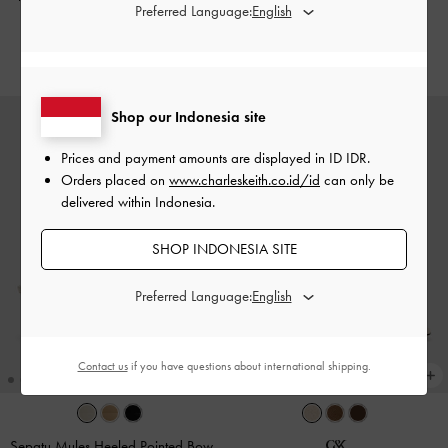
Preferred Language:
-
Chalk
White
IDR999,000
IDR1,099,000
Shop our Indonesia site
Prices and payment amounts are displayed in
ID IDR
.
Orders placed on
www.charleskeith.co.id/id
can only be
delivered within Indonesia.
SHOP INDONESIA SITE
Preferred Language:
Contact us
if you have questions about international shipping.
Sepatu Mules Heeled Pointed Bow