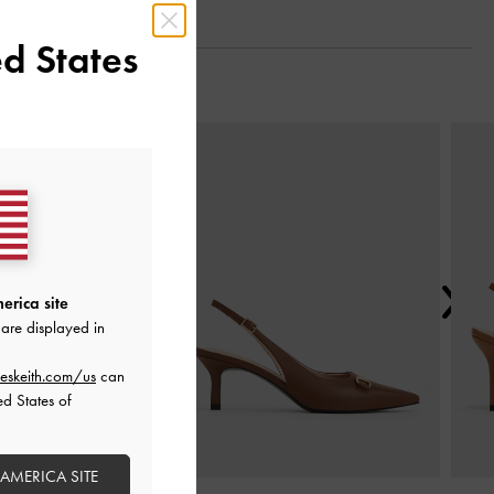
d States
Next
erica site
are displayed in
eskeith.com/us
can
ed States of
 AMERICA SITE