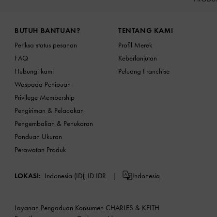
Site footer
BUTUH BANTUAN?
TENTANG KAMI
Periksa status pesanan
Profil Merek
FAQ
Keberlanjutan
Hubungi kami
Peluang Franchise
Waspada Penipuan
Privilege Membership
Pengiriman & Pelacakan
Pengembalian & Penukaran
Panduan Ukuran
Perawatan Produk
LOKASI:
Indonesia (ID),
ID IDR
Indonesia
Layanan Pengaduan Konsumen CHARLES & KEITH