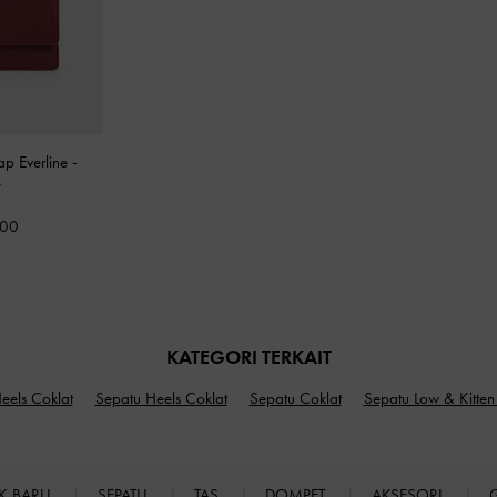
ap Everline
-
y
000
KATEGORI TERKAIT
eels Coklat
Sepatu Heels Coklat
Sepatu Coklat
Sepatu Low & Kitten
K BARU
SEPATU
TAS
DOMPET
AKSESORI