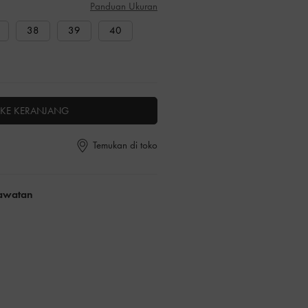
Panduan Ukuran
38
39
40
KE KERANJANG
Temukan di toko
rawatan