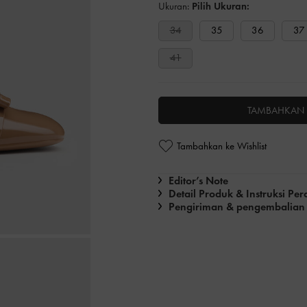
Ukuran:
Pilih Ukuran:
34
35
36
37
41
TAMBAHKAN 
Tambahkan ke Wishlist
Editor’s Note
Detail Produk & Instruksi Pe
Pengiriman & pengembalian