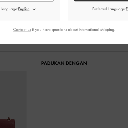
e-Strap Patent
-
Sandal Heeled Cut-Out Easley
-
Sepatu Wedge
Caramel
Acc
d Language:
Preferred Language:
00
IDR999,000
I
Contact us
if you have questions about international shipping.
PADUKAN DENGAN