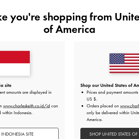
ike you're shopping from
Unite
of America
ANDA MUNGKIN JUGA MENYUKAI
a site
Shop our United States of Am
ent amounts are displayed in
Prices and payment amounts 
US $
.
on
www.charleskeith.co.id/id
can
Orders placed on
www.charl
d within Indonesia.
only be delivered within Unit
America.
 INDONESIA SITE
SHOP UNITED STATES OF