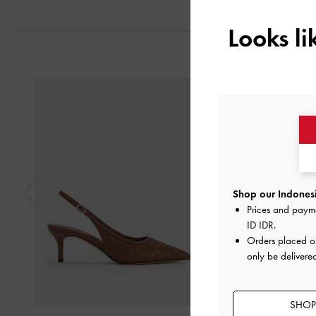
Looks l
Previous
Shop our Indonesi
Prices and paym
ID IDR
.
Orders placed 
only be delivere
SHOP