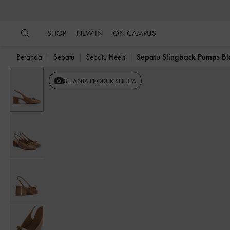
…
…
SHOP
NEW IN
ON CAMPUS
Beranda
Sepatu
Sepatu Heels
Sepatu Slingback Pumps Bl
BELANJA PRODUK SERUPA