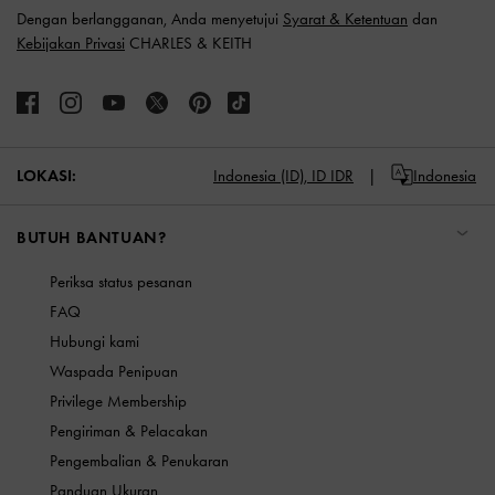
Dengan berlangganan, Anda menyetujui
Syarat & Ketentuan
dan
Kebijakan Privasi
CHARLES & KEITH
LOKASI:
Indonesia (ID),
ID IDR
Indonesia
BUTUH BANTUAN?
Periksa status pesanan
FAQ
Hubungi kami
Waspada Penipuan
Privilege Membership
Pengiriman & Pelacakan
Pengembalian & Penukaran
Panduan Ukuran