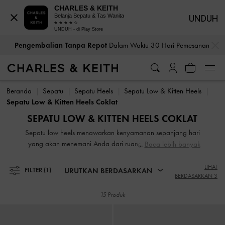
CHARLES & KEITH
Belanja Sepatu & Tas Wanita
UNDUH
UNDUH - di Play Store
…
…
Pengembalian Tanpa Repot
Dalam Waktu 30 Hari Pemesanan
Bea Cukai & Pajak Dibayar
. Tidak Ada Biaya Tersembunyi Saat
Pengembalian Tanpa Repot
Dalam Waktu 30 Hari Pemesanan
Pembayaran
Beranda
Sepatu
Sepatu Heels
Sepatu Low & Kitten Heels
Bea Cukai & Pajak Dibayar
. Tidak Ada Biaya Tersembunyi Saat
Sepatu Low & Kitten Heels Coklat
Pembayaran
SEPATU LOW & KITTEN HEELS COKLAT
Sepatu low heels menawarkan kenyamanan sepanjang hari
yang akan menemani Anda dari ruang rapat langsung ke
Baca lebih banyak
acara cocktail. Dengan desain heels yang kokoh dan
nyaman, koleksi kami tampil modern, klasik, dan
LIHAT
URUTKAN BERDASARKAN
FILTER
(1)
BERDASARKAN 3
kontemporer, menjadikannya andalan utama di lemari
pakaian Anda.
15 Produk