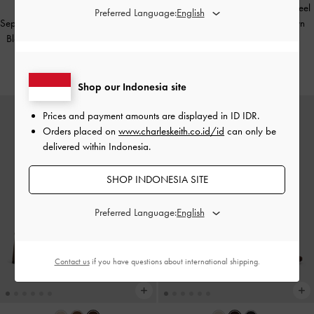
Sepatu Slingback Pumps Block-Heel
Preferred Language:
Sepatu Pumps Mary Jane Ankle-Strap
Crystal-Buckle Satin
-
Dark Brown
Block-Heel Buckled Suede
-
Brown
Textured
IDR1,699,000
IDR999,000
Shop our Indonesia site
Prices and payment amounts are displayed in
ID IDR
.
Orders placed on
www.charleskeith.co.id/id
can only be
delivered within Indonesia.
SHOP INDONESIA SITE
Preferred Language:
Contact us
if you have questions about international shipping.