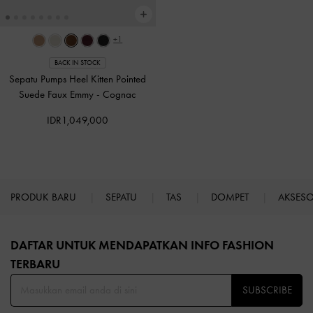
+1
BACK IN STOCK
Sepatu Pumps Heel Kitten Pointed
Suede Faux Emmy
-
Cognac
IDR1,049,000
PRODUK BARU
SEPATU
TAS
DOMPET
AKSES
Site footer
DAFTAR UNTUK MENDAPATKAN INFO FASHION
TERBARU​
SUBSCRIBE