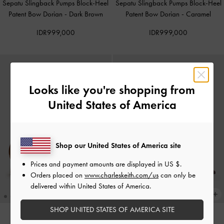
Sepatu Slingback Pumps Block-Heel
Sepatu Slingback Pumps Block-Heel
Patent Bow Dorian
-
Dark Brown
Patent Bow Dorian
-
Caramel
IDR999,000
IDR999,000
Looks like you're shopping from
United States of America
Shop our United States of America site
Prices and payment amounts are displayed in
US $
.
Orders placed on
www.charleskeith.com/us
can only be
delivered within United States of America.
SHOP UNITED STATES OF AMERICA SITE