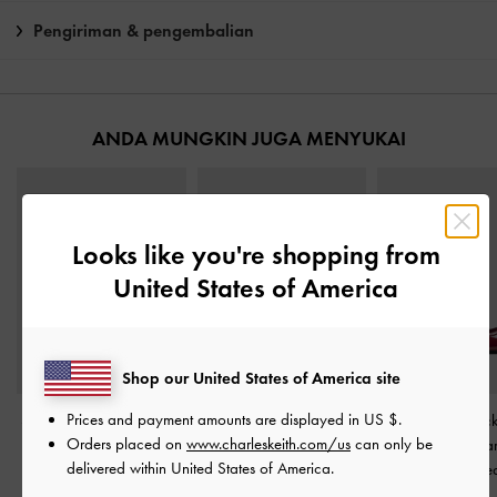
Pengiriman & pengembalian
ANDA MUNGKIN JUGA MENYUKAI
Looks like you're shopping from
United States of America
Shop our United States of America site
Prices and payment amounts are displayed in
US $
.
Sepatu Slingback Pumps
Sepatu Flats Pointed-Toe
Sepatu Slingback
Orders placed on
www.charleskeith.com/us
can only be
Block-Heel Patent Bow
Slingback Luciana Patent
Embellished Ba
delivered within United States of America.
Dorian
-
Red
-
Red
Patent
-
Re