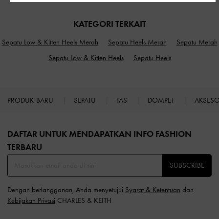
KATEGORI TERKAIT
Sepatu Low & Kitten Heels Merah
Sepatu Heels Merah
Sepatu Merah
Sepatu Low & Kitten Heels
Sepatu Heels
PRODUK BARU
SEPATU
TAS
DOMPET
AKSES
Site footer
DAFTAR UNTUK MENDAPATKAN INFO FASHION
TERBARU​
SUBSCRIBE
Dengan berlangganan, Anda menyetujui
Syarat & Ketentuan
dan
Kebijakan Privasi
CHARLES & KEITH