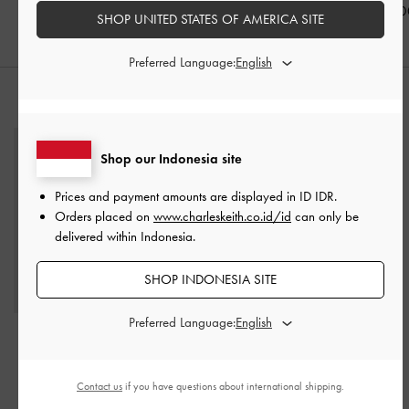
IDR999,000
IDR899,000
IDR899,00
SHOP UNITED STATES OF AMERICA SITE
Preferred Language:
PADUKAN DENGAN
Shop our Indonesia site
Prices and payment amounts are displayed in
ID IDR
.
Orders placed on
www.charleskeith.co.id/id
can only be
delivered within Indonesia.
SHOP INDONESIA SITE
Preferred Language:
Tas Bucket Belted Beryl
-
Tas Bucket Edna
-
Wineberry Red
Wineberry Red
Contact us
if you have questions about international shipping.
IDR1,299,000
IDR1,399,000