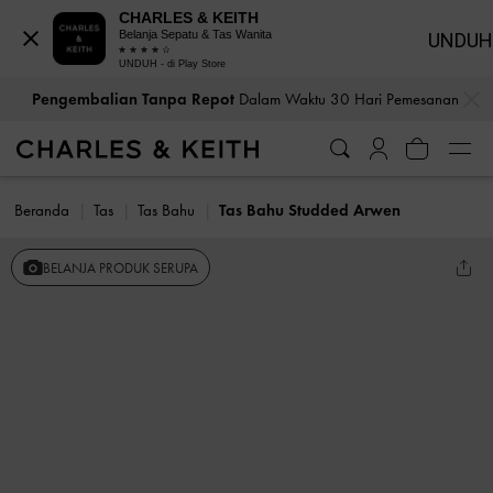
CHARLES & KEITH
Belanja Sepatu & Tas Wanita
UNDUH
UNDUH - di Play Store
…
…
Pengembalian Tanpa Repot
Dalam Waktu 30 Hari Pemesanan
Beranda
Tas
Tas Bahu
Tas Bahu Studded Arwen
BELANJA PRODUK SERUPA