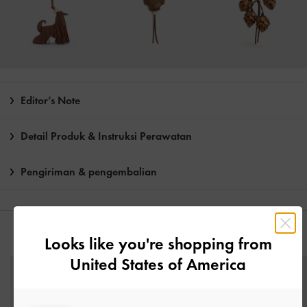
Editor’s Note
Detail Produk & Instruksi Perawatan
Pengiriman & pengembalian
ANDA MUNGKIN JUGA MENYUKAI
Looks like you're shopping from
United States of America