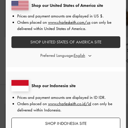
Shop our United States of America site
Prices and payment amounts are displayed in
US $
.
Orders placed on
www.charleskeith.com/us
can only be
delivered within United States of America.
SHOP UNITED STATES OF AMERICA SITE
Tas Bahu Chain-Accent
Tas Bahu Panelled Bow
Tas Bahu Two-To
Agatha
-
Beige
Heart-Print Hazel
-
Taupe
Mini
-
Sahara 
Preferred Language:
IDR1,499,000
IDR1,349,000
IDR1,399,0
Shop our Indonesia site
PADUKAN DENGAN
Prices and payment amounts are displayed in
ID IDR
.
Orders placed on
www.charleskeith.co.id/id
can only be
delivered within Indonesia.
SHOP INDONESIA SITE