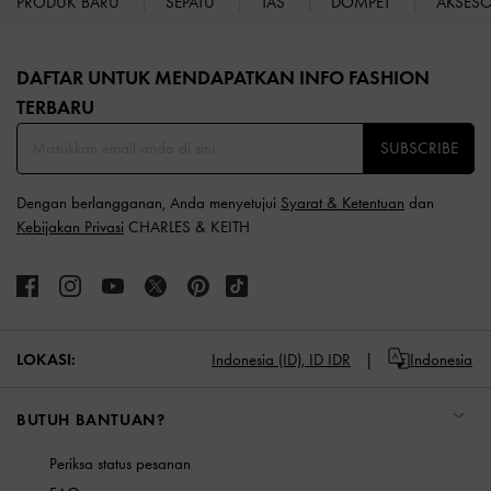
PRODUK BARU
SEPATU
TAS
DOMPET
AKSES
Site footer
DAFTAR UNTUK MENDAPATKAN INFO FASHION
TERBARU​
SUBSCRIBE
Dengan berlangganan, Anda menyetujui
Syarat & Ketentuan
dan
Kebijakan Privasi
CHARLES & KEITH
LOKASI:
Indonesia (ID),
ID IDR
Indonesia
BUTUH BANTUAN?
Periksa status pesanan