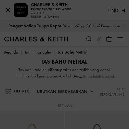
CHARLES & KEITH
Belanja Sepatu & Tas Wanita
UNDUH
UNDUH - di Play Store
…
…
Pengembalian Tanpa Repot
Dalam Waktu 30 Hari Pemesanan
Pengembalian Tanpa Repot
Dalam Waktu 30 Hari Pemesanan
Beranda
Tas
Tas Bahu
Tas Bahu Netral
TAS BAHU NETRAL
Tas bahu adalah pilihan praktis dan stylish yang cocok
untuk setiap kesempatan. Apakah Anda lebih suka desain
Baca lebih banyak
klasik atau modern, tas ini sangat cocok untuk digunakan
sehari-hari. Saat siang, padukan tas bahu hitam klasik
LIHAT
URUTKAN BERDASARKAN
FILTER
(1)
BERDASARKAN 3
dengan t-shirt dan jeans santai. Saat malam tiba,
tambahkan sentuhan playful pada outfit Anda dengan tas
13 Produk
bahu textured dan patterned yang menarik