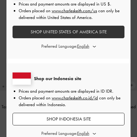
Prices and payment amounts are displayed in
US $
.
Orders placed on
www.charleskeith.com/us
can only be
delivered within United States of America.
SHOP UNITED STATES OF AMERICA SITE
Preferred Language:
Shop our Indonesia site
Prices and payment amounts are displayed in
ID IDR
.
Orders placed on
www.charleskeith.co.id/id
can only be
delivered within Indonesia.
Tas Bahu Elongated Chain Atwood
-
Tas Hobo Chain Atwood
-
Distressed
Distressed Tan
Tan
SHOP INDONESIA SITE
IDR1,599,000
IDR1,599,000
Preferred Language: