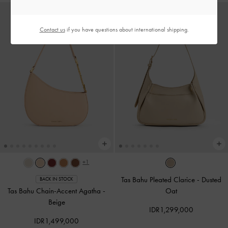
Contact us
if you have questions about international shipping.
+1
Tas Bahu Pleated Clarice
-
Dusted
BACK IN STOCK
Tas Bahu Chain-Accent Agatha
-
Oat
Beige
IDR1,299,000
IDR1,499,000