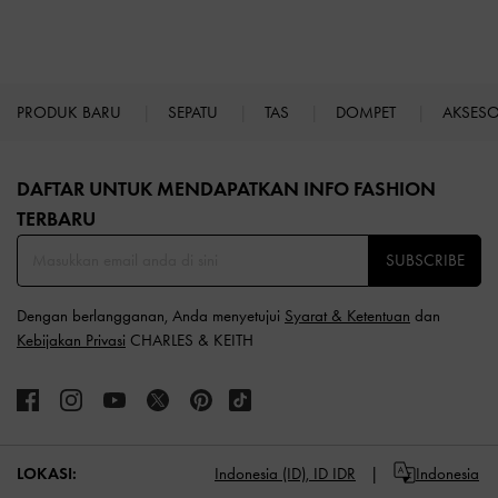
PRODUK BARU
SEPATU
TAS
DOMPET
AKSES
Site footer
DAFTAR UNTUK MENDAPATKAN INFO FASHION
TERBARU​
SUBSCRIBE
Dengan berlangganan, Anda menyetujui
Syarat & Ketentuan
dan
Kebijakan Privasi
CHARLES & KEITH
LOKASI:
Indonesia (ID),
ID IDR
Indonesia