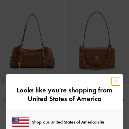
Looks like you're shopping from
United States of America
Tas Bahu Side-Belt Chain Delfina
-
Tas Bahu Rope-Chain Acelynn
-
Distressed Tan
Distressed Tan
IDR1,799,000
IDR1,399,000
Shop our United States of America site